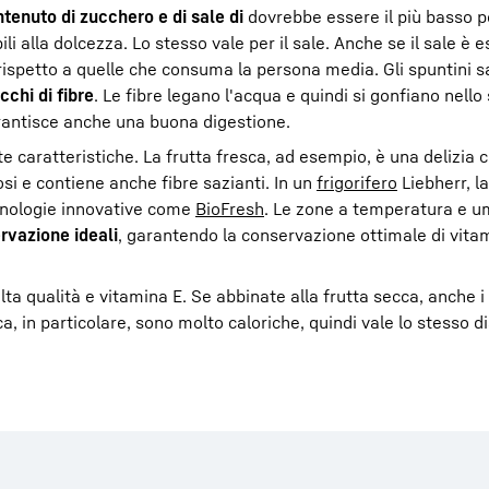
ntenuto di zucchero e di sale di
dovrebbe essere il più basso p
 alla dolcezza. Lo stesso vale per il sale. Anche se il sale è 
rispetto a quelle che consuma la persona media. Gli spuntini s
icchi di fibre
. Le fibre legano l'acqua e quindi si gonfiano nell
arantisce anche una buona digestione.
 caratteristiche. La frutta fresca, ad esempio, è una delizia c
si e contiene anche fibre sazianti. In un
frigorifero
Liebherr, la
ecnologie innovative come
BioFresh
. Le zone a temperatura e u
rvazione ideali
, garantendo la conservazione ottimale di vita
lta qualità e vitamina E. Se abbinate alla frutta secca, anche i 
a, in particolare, sono molto caloriche, quindi vale lo stesso d