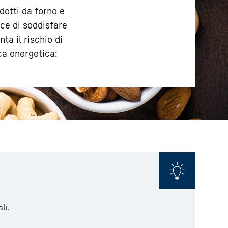
odotti da forno e
ece di soddisfare
a il rischio di
ca energetica:
li.