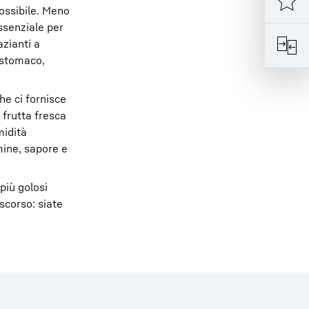
ossibile. Meno
essenziale per
azianti a
o stomaco,
he ci fornisce
 frutta fresca
midità
mine, sapore e
più golosi
iscorso: siate