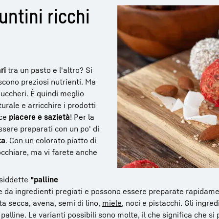
ntini ricchi
ri
tra un pasto e l'altro? Si
scono preziosi nutrienti. Ma
zuccheri. È quindi meglio
urale e arricchire i prodotti
sce
piacere e sazietà
! Per la
essere preparati con un po' di
ta
. Con un colorato piatto di
cchiare, ma vi farete anche
osiddette
"palline
 da ingredienti pregiati e possono essere preparate rapidame
ta secca, avena, semi di lino,
miele
, noci e pistacchi. Gli ingre
palline. Le varianti possibili sono molte, il che significa che s