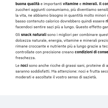
buona qualità
e importanti
vitamine
e
minerali. Il co
zuccheri aggiunti consumiamo, più diventiamo sensibili
la vita, ne abbiamo bisogno in quantità molto minori 
basso contenuto calorico dovrebbero quindi essere
r
facendoci sentire sazi più a lungo. Questo effetto g
Gli
snack naturali
sono i migliori per combinare queste
dolcezza naturale, energia, vitamine e minerali prezio
rimane croccante e nutriente più a lungo grazie a t
controllate con precisione creano
condizioni di conse
freschezza.
Le
noci
sono anche ricche di grassi sani, proteine di a
saranno soddisfatti. Ma attenzione: noci e frutta secc
moderati e ascoltate il vostro senso di sazietà.