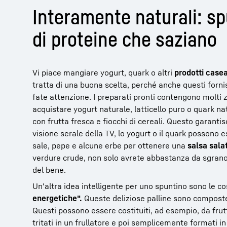
Interamente naturali: spu
di proteine che saziano
Vi piace mangiare yogurt, quark o altri
prodotti casea
tratta di una buona scelta, perché anche questi forni
fate attenzione. I preparati pronti contengono molti 
acquistare yogurt naturale, latticello puro o quark nat
con frutta fresca e fiocchi di cereali. Questo garanti
visione serale della TV, lo yogurt o il quark possono 
sale, pepe e alcune erbe per ottenere una
salsa sala
verdure crude, non solo avrete abbastanza da sgrano
del bene.
Un'altra idea intelligente per uno spuntino sono le c
energetiche".
Queste deliziose palline sono composte
Questi possono essere costituiti, ad esempio, da frut
tritati in un frullatore e poi semplicemente formati in 