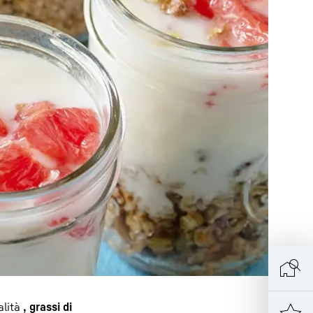
alità
, grassi di