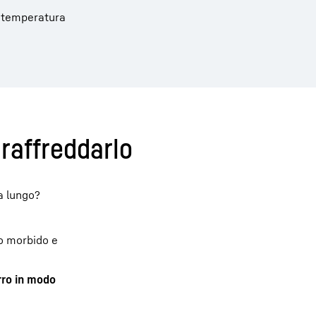
 a temperatura
raffreddarlo
 a lungo?
ro morbido e
rro in modo