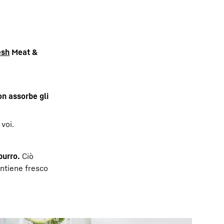
esh
Meat &
on assorbe gli
 voi.
burro.
Ciò
mantiene fresco