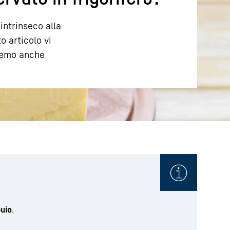
intrinseco alla
o articolo vi
iremo anche
buio
.