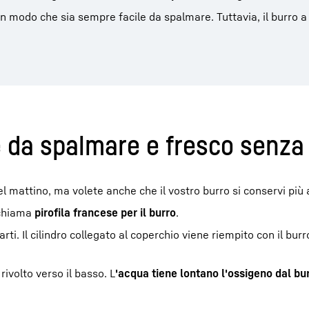
o in modo che sia sempre facile da spalmare. Tuttavia, il burro
e da spalmare e fresco senza 
el mattino, ma volete anche che il vostro burro si conservi più
i chiama
pirofila francese per il burro
.
i. Il cilindro collegato al coperchio viene riempito con il bur
rivolto verso il basso. L
'acqua tiene lontano l'ossigeno dal bu