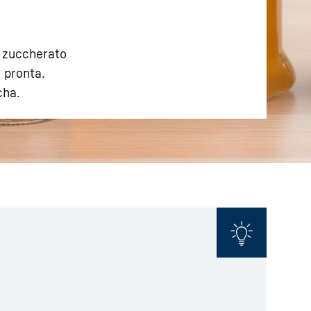
è zuccherato
 pronta.
cha.