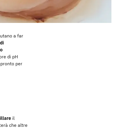
iutano a far
di
to
ore di pH
pronto per
illare
il
terà che altre