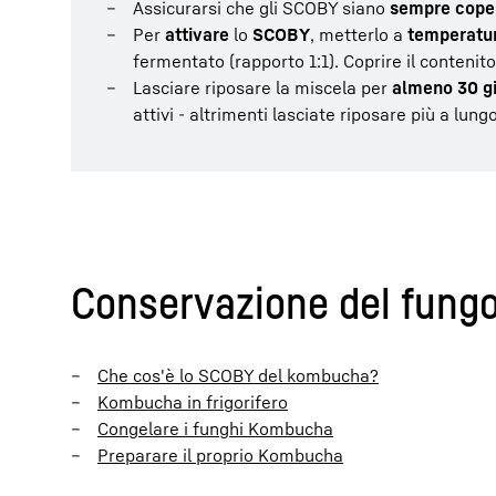
Assicurarsi che gli SCOBY siano
sempre copert
Per
attivare
lo
SCOBY
, metterlo a
temperatu
fermentato (rapporto 1:1). Coprire il contenit
Lasciare riposare la miscela per
almeno 30 gi
attivi - altrimenti lasciate riposare più a lungo
Conservazione del fungo
Che cos'è lo SCOBY del kombucha?
Kombucha in frigorifero
Congelare i funghi Kombucha
Preparare il proprio Kombucha