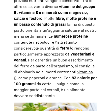
preziosi nutrienti vengono conservati. Tra le
altre cose, vanta diverse
vitamine del gruppo
B, vitamina E e minerali come magnesio,
calcio e fosforo
. Molte
fibre, molte proteine e
un basso contenuto di grassi
fanno di questo
piatto orientale un'aggiunta salutare al nostro
menu settimanale. Le
numerose proteine
contenute nel bulgur e l'altrettanto
considerevole quantità di
ferro
lo rendono
particolarmente apprezzato
da vegetariani e
vegani
. Per garantire un buon assorbimento
del ferro da parte dell'organismo, si consiglia
di abbinarlo ad alimenti contenenti
vitamina
C
, come peperoni o arance. Con
83 calorie per
100 grammi
da cotto, il bulgur, come la
maggior parte dei cereali, è un alimento
davvero soddisfacente.