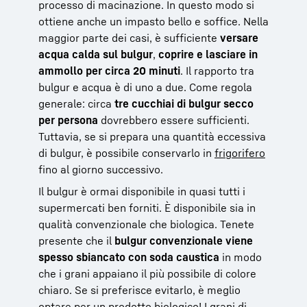
processo di macinazione. In questo modo si
ottiene anche un impasto bello e soffice. Nella
maggior parte dei casi, è sufficiente
versare
acqua calda sul bulgur
,
coprire e lasciare in
ammollo per circa 20 minuti
. Il rapporto tra
bulgur e acqua è di uno a due. Come regola
generale: circa
tre cucchiai di bulgur secco
per persona
dovrebbero essere sufficienti.
Tuttavia, se si prepara una quantità eccessiva
di bulgur, è possibile conservarlo in
frigorifero
fino al giorno successivo.
Il bulgur è ormai disponibile in quasi tutti i
supermercati ben forniti. È disponibile sia in
qualità convenzionale che biologica. Tenete
presente che il
bulgur convenzionale viene
spesso sbiancato con soda caustica
in modo
che i grani appaiano il più possibile di colore
chiaro. Se si preferisce evitarlo, è meglio
optare per un prodotto biologico! I grani di