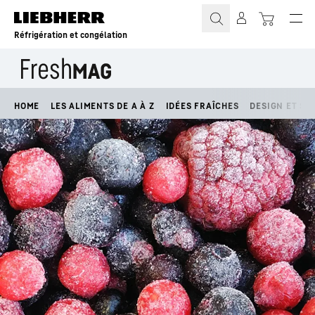
Réfrigération et congélation
HOME
LES ALIMENTS DE A À Z
IDÉES FRAÎCHES
DESIGN ET STY