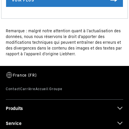
Données 3D
Remarque : malgré notre attention quant à l’actualisation des
données, nous nous réservons le droit d’apporter des
modifications techniques qui peuvent entraîner des erreurs et
des divergences dans le contenu des images et des textes par
rapport à l’appareil d’origine Liebherr.
Verre de sécurité
Certificat CE
Les portes en verre de sécurité trempé sont
extrêmement résistantes aux chocs. Et grâce aux
profilés en aluminium amincis du cadre de porte, vous
bénéficiez d'une surface de présentation très
généreuse.
Produits
Fiche produit Loi d'AGEC
Service