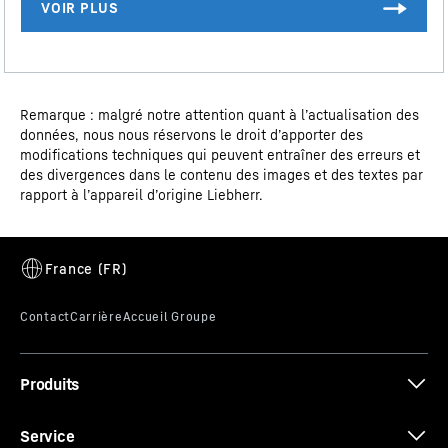
Données 3D
Remarque : malgré notre attention quant à l’actualisation des
données, nous nous réservons le droit d’apporter des
modifications techniques qui peuvent entraîner des erreurs et
des divergences dans le contenu des images et des textes par
rapport à l’appareil d’origine Liebherr.
Verre de sécurité
Certificat CE
Les portes en verre de sécurité trempé sont
extrêmement résistantes aux chocs. Et grâce aux
profilés en aluminium amincis du cadre de porte, vous
bénéficiez d'une surface de présentation très
généreuse.
Produits
Fiche produit Loi d'AGEC
Service