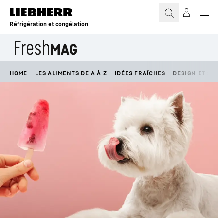
Réfrigération et congélation
HOME
LES ALIMENTS DE A À Z
IDÉES FRAÎCHES
DESIGN ET STY