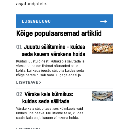
asjatundjatele.
Kõige populaarsemad artiklid
01
Juustu säilitamine - kuidas
seda kauem värskena hoida
Kuidas juustu õigesti külmkapis säilitada ja
värskena hoida: lihtsad nõuanded selle
kohta, kui kaua juustu säilib ja kuidas seda
kõige paremini säilitada. Lugege edasi ja
saate teada.
02
Värske kala külmikus:
kuidas seda säilitada
Värske kala säilib tavalises külmkapis vaid
umbes ühe päeva. Me ütleme teile, kuidas
saate kala palju kauem värskena hoida.