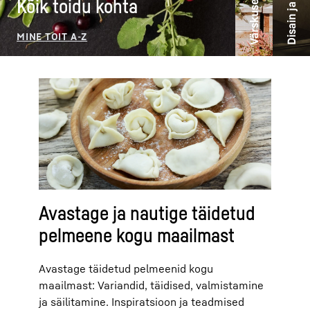
Disain ja elustiil
Värskuse ideed
Kõik toidu kohta
Avastage ja nautige täidetud
pelmeene kogu maailmast
Avastage täidetud pelmeenid kogu
maailmast: Variandid, täidised, valmistamine
ja säilitamine. Inspiratsioon ja teadmised