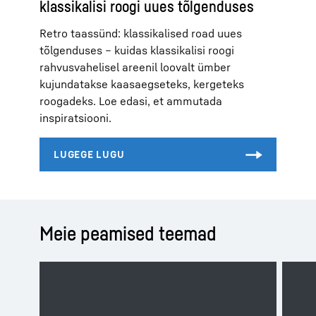
klassikalisi roogi uues tõlgenduses
Retro taassünd: klassikalised road uues
tõlgenduses – kuidas klassikalisi roogi
rahvusvahelisel areenil loovalt ümber
kujundatakse kaasaegseteks, kergeteks
roogadeks. Loe edasi, et ammutada
inspiratsiooni.
Meie peamised teemad