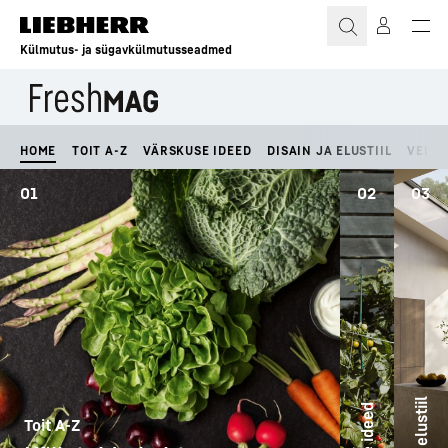
Külmutus- ja sügavkülmutusseadmed
HOME
TOIT A-Z
VÄRSKUSE IDEED
DISAIN JA ELUSTIIL
VEIN
01
02
03
Toit A-Z