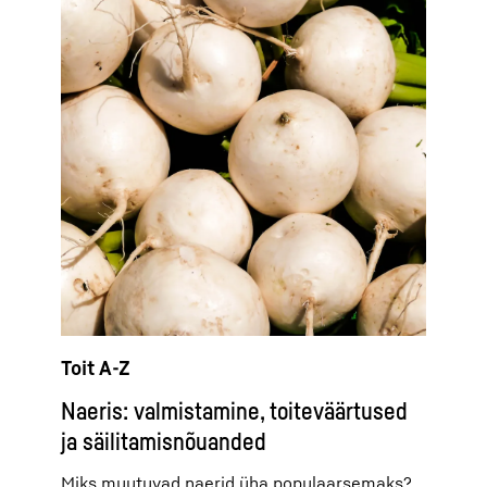
Toit A-Z
Naeris: valmistamine, toiteväärtused
ja säilitamisnõuanded
Miks muutuvad naerid üha populaarsemaks?