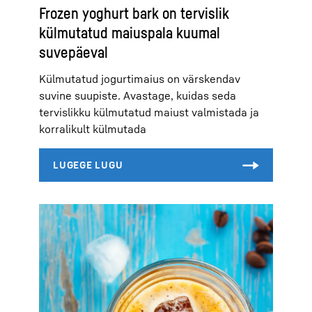
Frozen yoghurt bark on tervislik
külmutatud maiuspala kuumal
suvepäeval
Külmutatud jogurtimaius on värskendav
suvine suupiste. Avastage, kuidas seda
tervislikku külmutatud maiust valmistada ja
korralikult külmutada