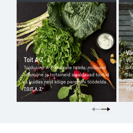
Vä
Toit A-Z
Vär
Toiduaine A-Z-st saate teada, milliseid
ikk
vitamiine ja toitaineid sisaldavad toidud
vär
ja kuidas neid kõige paremini töödelda.
sed