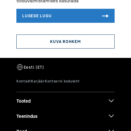
toiduvalmistamises kasutada
Tooted
Teenindus