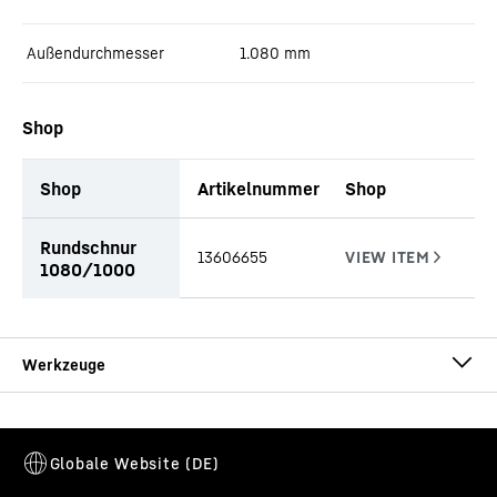
Außendurchmesser
1.080
mm
Shop
Shop
Artikelnummer
Shop
Tabellarische Liste von Anbauteilen mit Anfragefunktion (TBD)
Rundschnur
13606655
1080/1000
CA-DW Ø 1080/1000
Bohrrohr
Bohrrohr Außendurchmesser
-
1.080
mm