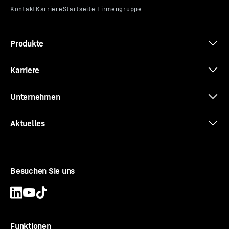
Nutzlänge
-
1.000, 2.000, 3.000, 4.000, 5.000, 6.000
mm
Ausstattung
-
Konusschrauben, Konsuringe,
Produkte
Gewinderinge und Keile
Karriere
Unternehmen
Aktuelles
Besuchen Sie uns
Funktionen