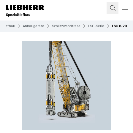
Zum Inhalt springen
Spezialtiefbau
altiefbau
Anbaugeräte
Schlitzwandfräse
LSC-Serie
LSC 8-20