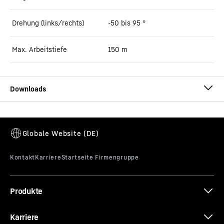
Drehung (links/rechts)
-50 bis 95 °
Max. Arbeitstiefe
150
m
Technische Daten - Schlitzwandfräse
LSC 8-20
Produkte
Karriere