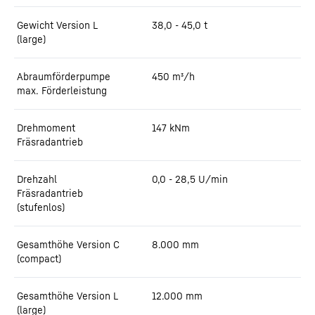
Gewicht Version L
38,0 - 45,0 t
(large)
Abraumförderpumpe
450
m³/h
max. Förderleistung
Drehmoment
147
kNm
Fräsradantrieb
Drehzahl
0,0 - 28,5 U/min
Fräsradantrieb
(stufenlos)
Gesamthöhe Version C
8.000
mm
(compact)
Gesamthöhe Version L
12.000
mm
(large)