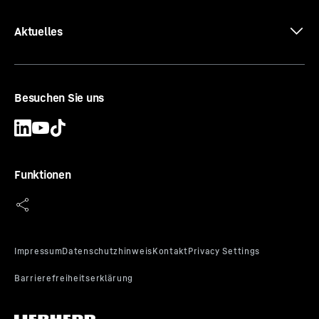
Drehbohrgerät (LB-Serie)
Aktuelles
Einsatzgewicht
-
69,3 - 79,9 t
Max. Drehmoment
-
252
kNm
Kellybohren max. Bohrtiefe
-
53,2
m
Kellybohren max. Bohrdurchmesser
-
3.300
mm
Besuchen Sie uns
Funktionen
LB 25 unplugged
Drehbohrgerät
Einsatzgewicht
-
71,1 - 82,1 t
Max. Drehmoment
-
252
kNm
Kellybohren max. Bohrtiefe
-
53,2
m
Kellybohren max. Bohrdurchmesser
-
3.300
mm