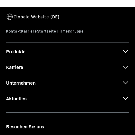
CW-ST 2800
Fräsradsatz
Stichlänge
-
2.800
mm
Typ
-
Standard-Fräsradsatz
Einsatzbereich
-
Weiche bis halbfeste bindige
Böden; locker bis dicht gelagerte nichtbindige
Produkte
Böden mit SPT-Werten bis (N/30cm) ≤ 50. Fels mit
Festigkeit bis ca. 50 MPa. Kombinierbar mit
Räumerplatten.
Karriere
Lieferumfang
-
Der Fräsradsatz besteht aus zwei
links- und zwei rechtsdrehenden Fräsrädern. Der
Unternehmen
Saugkasten und die entsprechende Anzahl an
Räumerplatten sind ebenfalls enthalten.
Aktuelles
Ausstattung
-
Fräsradbestückung Flachzahn, CT- SB
38 JM, Zähne außen abhängig ob links oder
rechtsdrehend Flachzahn CT- SB42 JR, CT- SB42 JL
Besuchen Sie uns