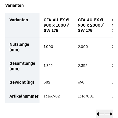
Varianten
Varianten
CFA-AU-EX Ø
CFA-AU-EX Ø
CF
900 x 1000 /
900 x 2000 /
90
SW 175
SW 175
SW
Tabellarische Liste von Anbauteilen mit Anfragefunktion (TBD)
Nutzlänge
1.000
2.000
3.
(mm)
Gesamtlänge
1.352
2.352
3.3
(mm)
Gewicht (kg)
382
698
1.0
Artikelnummer
13166982
13167001
13