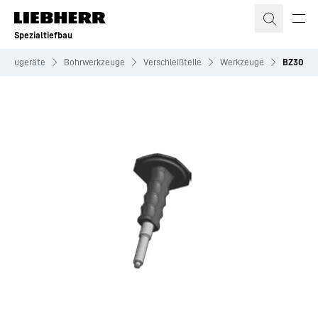
Zum Inhalt springen
Spezialtiefbau
nbaugeräte
Bohrwerkzeuge
Verschleißteile
Werkzeuge
BZ30