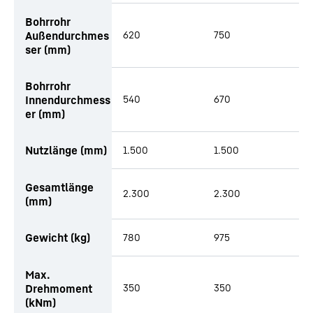
Bohrrohr
Außendurchmes
620
750
8
ser (mm)
Bohrrohr
Innendurchmess
540
670
7
er (mm)
Nutzlänge (mm)
1.500
1.500
1
Gesamtlänge
2.300
2.300
2
(mm)
Gewicht (kg)
780
975
1
Max.
Drehmoment
350
350
3
(kNm)