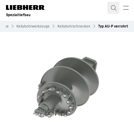
Zum Inhalt springen
Spezialtiefbau
zeuge
Kellybohrwerkzeuge
Kellybohrschnecken
Typ AU-P verrohrt