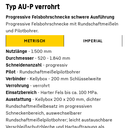
Typ AU-P verrohrt
Progressive Felsbohrschnecke schwere Ausführung
Progressive Felsbohrschnecke mit Rundschaftmeißeln
und Pilotbohrer.
METRISCH
IMPERIAL
Nutzlänge
-
1.500
mm
Durchmesser
-
520 - 1.840
mm
Schneidenanzahl
-
progressiv
Pilot
-
Rundschaftmeißelpilotbohrer
Verbinder
-
Kellybox - 200 mm Schlüsselweite
Verrohrung
-
verrohrt
Einsatzbereich
-
Harter Fels bis ca. 100 MPa.
Ausstattung
-
Kellybox 200 x 200 mm, dichter
Rundschaftmeißelbesatz im progressiven
Schneckenbereich, auswechselbarer
Rundschaftmeißelpilotbohrer; leicht austauschbare
Verschleißschutzbleche und Hartauftragung als