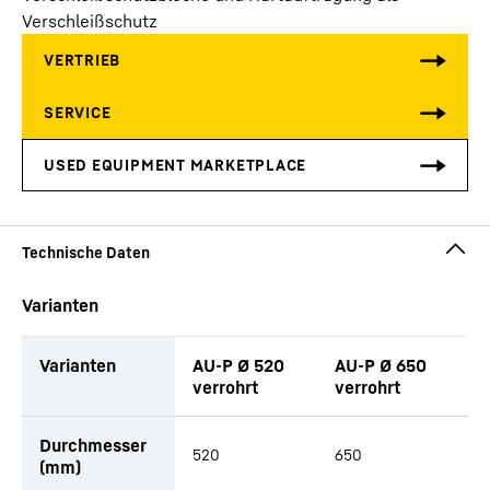
Verschleißschutz
Varianten
Varianten
AU-P Ø 520
AU-P Ø 650
A
verrohrt
verrohrt
v
Tabellarische Liste von Anbauteilen mit Anfragefunktion (TBD)
Durchmesser
520
650
7
(mm)