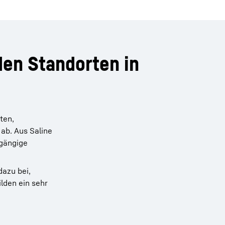
en Standorten in
ten,
ab. Aus Saline
hgängige
dazu bei,
lden ein sehr