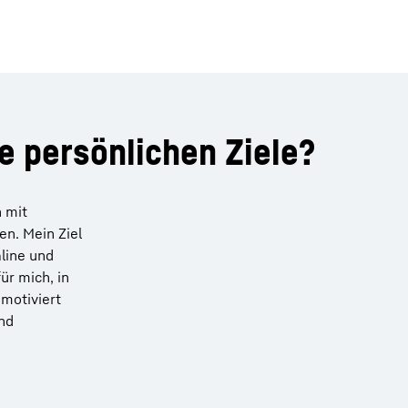
re persönlichen Ziele?
 mit
n. Mein Ziel
line und
ür mich, in
motiviert
und