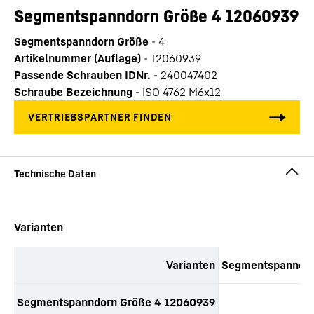
Segmentspanndorn Größe 4 12060939
Segmentspanndorn Größe
-
4
Artikelnummer (Auflage)
-
12060939
Passende Schrauben IDNr.
-
240047402
Schraube Bezeichnung
-
ISO 4762 M6x12
Zum Link der Produktanfrage springen (TBD)
Varianten
Varianten
Segmentspanndor
Tabellarische Liste von Anbauteilen mit Anfragefunktion (TBD)
Segmentspanndorn Größe 4 12060939