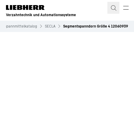
Zum Inhalt springen
Verzahntechnik und Automationssysteme
nd Spannmittelkatalog
SECLA
Segmentspanndorn Größe 4 12060939