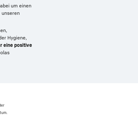
 dabei um einen
n unseren
sen,
der Hygiene,
r eine positive
colas
der
atum.