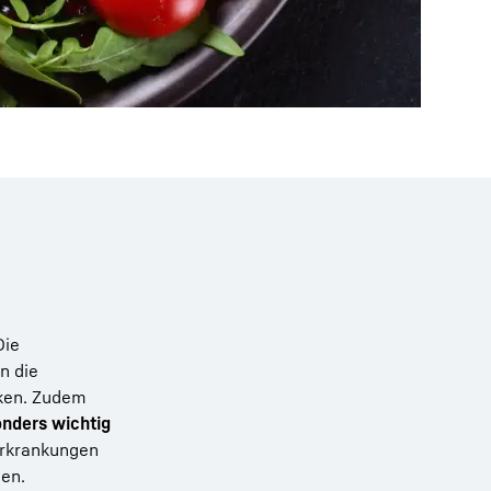
Die
n die
ken. Zudem
onders wichtig
Erkrankungen
zen.