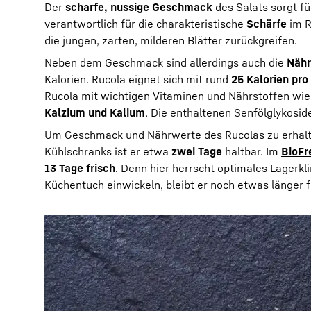
Der
scharfe, nussige Geschmack
des Salats sorgt f
verantwortlich für die charakteristische
Schärfe
im R
die jungen, zarten, milderen Blätter zurückgreifen.
Neben dem Geschmack sind allerdings auch die
Nähr
Kalorien. Rucola eignet sich mit rund
25 Kalorien pro
Rucola mit wichtigen Vitaminen und Nährstoffen wi
Kalzium und Kalium
. Die enthaltenen Senfölglykosi
Um Geschmack und Nährwerte des Rucolas zu erhalte
Kühlschranks ist er etwa
zwei Tage
haltbar. Im
BioFr
13 Tage frisch
. Denn hier herrscht optimales Lagerkl
Küchentuch einwickeln, bleibt er noch etwas länger f