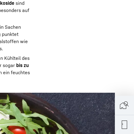
ykoside
sind
 besonders auf
 in Sachen
g punktet
lstoffen wie
s.
 Kühlteil des
er sogar
bis zu
n ein feuchtes