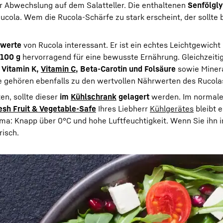
ür Abwechslung auf dem Salatteller. Die enthaltenen
Senfölgl
ucola. Wem die Rucola-Schärfe zu stark erscheint, der sollte
werte
von Rucola interessant. Er ist ein echtes Leichtgewicht
 100 g
hervorragend für eine bewusste Ernährung. Gleichzeiti
e
Vitamin K,
Vitamin C
, Beta-Carotin und Folsäure
sowie Minera
de gehören ebenfalls zu den wertvollen Nährwerten des Rucola
n, sollte dieser
im
Kühlschrank
gelagert
werden. Im normalen
esh Fruit & Vegetable-Safe
Ihres Liebherr
Kühlgerätes
bleibt 
ima: Knapp über 0°C und hohe Luftfeuchtigkeit. Wenn Sie ihn i
risch.