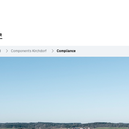
R
d
Components Kirchdorf
Compliance