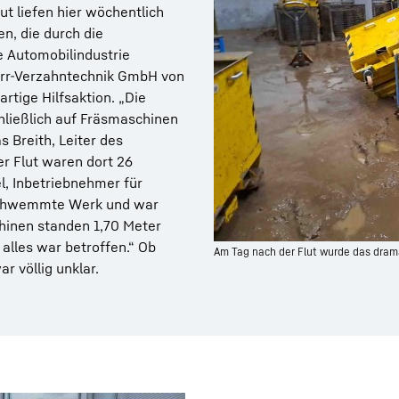
ut liefen hier wöchentlich
n, die durch die
e Automobilindustrie
err-Verzahntechnik GmbH von
rtige Hilfsaktion. „Die
chließlich auf Fräsmaschinen
 Breith, Leiter des
r Flut waren dort 26
l, Inbetriebnehmer für
rschwemmte Werk und war
chinen standen 1,70 Meter
alles war betroffen.“ Ob
Am Tag nach der Flut wurde das drama
 völlig unklar.