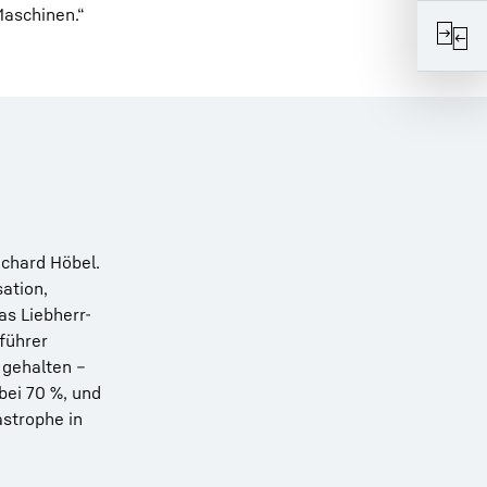
Maschinen.“
ichard Höbel.
ation,
s Liebherr-
führer
 gehalten –
bei 70 %, und
strophe in