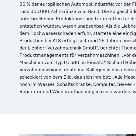
80 % der europäischen Automobilindustrie; vor der Fl
rund 300.000 Zahnkränze vom Band. Die Folgeschäde
unterbrochenen Produktions- und Lieferketten für di
entstehen würden, waren unabsehbar. Als die Liebh
dem Hochwasserschaden erfuhr, startete eine einziga
Produktion bei KLS erfolgt seit rund 25 Jahren auss
der Liebherr-Verzahntechnik GmbH“, berichtet Thomas
Produktmanagements für Verzahnmaschinen. „Vor de
Maschinen vom Typ LC 380 im Einsatz.“ Richard Höbe
Verzahnmaschinen, reiste mit Kollegen in das übe
schockiert von dem Bild, das sich ihm bot: „Alle Mas
hoch im Wasser. Schaltschränke, Computer, Server – 
Reparatur und Wiederaufbau möglich sein würden, war