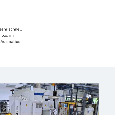
ehr schnell;
.o.o. im
en Ausmaßes