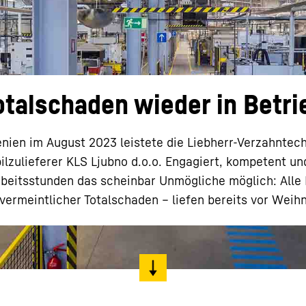
otalschaden wieder in Bet
Karriere bei Liebherr
ien im August 2023 leistete die Liebherr-Verzahnte
ilzulieferer KLS Ljubno d.o.o. Engagiert, kompetent u
beitsstunden das scheinbar Unmögliche möglich: Alle
vermeintlicher Totalschaden – liefen bereits vor Weih