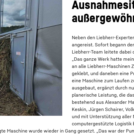
Ausnahmesit
außergewöh
Neben den Liebherr-Experte
angereist. Sofort begann d
Liebherr-Team leitete dabei 
„Das ganze Werk hatte mein
an alle Liebherr-Maschinen
geklebt, und daneben eine P
eine Maschine zum Laufen z
ausgebaut, ergänzt durch nu
planerische Leistung, die d
bestehend aus Alexander Mar
Keskin, Jürgen Schairer, Vo
und mit Unterstützung aller
computergestützte Logistik
e Maschine wurde wieder in Gang gesetzt. „Das war der Punk