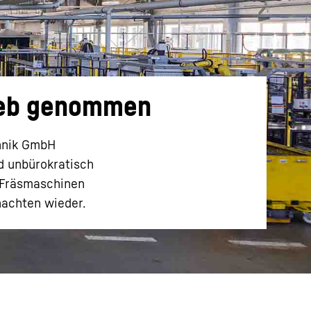
rieb genommen
chnik GmbH
nd unbürokratisch
 Fräsmaschinen
nachten wieder.