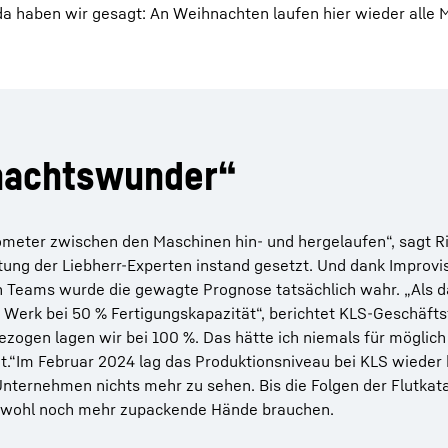
 da haben wir gesagt: An Weihnachten laufen hier wieder alle 
nachtswunder“
lometer zwischen den Maschinen hin- und hergelaufen“, sagt R
ung der Liebherr-Experten instand gesetzt. Und dank Improvis
eams wurde die gewagte Prognose tatsächlich wahr. „Als da
 Werk bei 50 % Fertigungskapazität“, berichtet KLS-Geschäfts
ezogen lagen wir bei 100 %. Das hätte ich niemals für möglich
et.“Im Februar 2024 lag das Produktionsniveau bei KLS wieder 
ternehmen nichts mehr zu sehen. Bis die Folgen der Flutkata
s wohl noch mehr zupackende Hände brauchen.