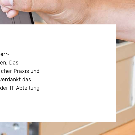
err-
fen. Das
icher Praxis und
 verdankt das
der IT-Abteilung