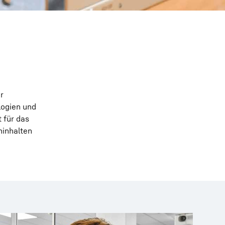
r
logien und
 für das
ninhalten