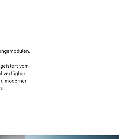
ldungsmodulen.
egeistert vom
al verfügbar
er, moderner
r.