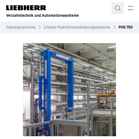
Zum Inhalt springen
Verzahntechnik und Automationssysteme
handhabungssysteme
Lineare Palettenhandhabungssysteme
PHS 750