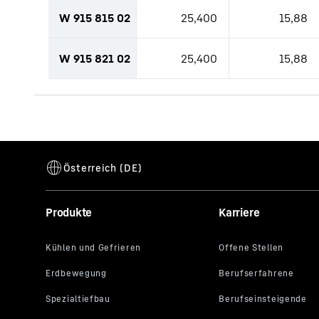
W 915 815 02
25,400
15,88
W 915 821 02
25,400
15,88
Zum Link der Produktanfrage springen (TBD)
Produkte
Karriere