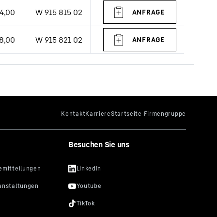
4,00
W 915 815 02
8,00
W 915 821 02
Besuchen Sie uns