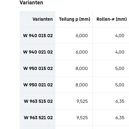
Zum Link der Produktanfrage springen (TBD)
Varianten
Varianten
Teilung p (mm)
Rollen-⌀ (mm)
Tabellarische Liste von Anbauteilen mit Anfragefunk
W 940 015 02
6,000
4,00
W 940 021 02
6,000
4,00
W 950 015 02
8,000
5,00
W 950 021 02
8,000
5,00
W 963 515 02
9,525
6,35
W 963 521 02
9,525
6,35