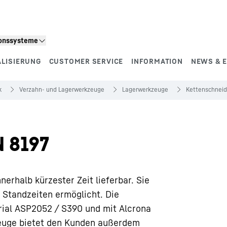
ionssysteme
ALISIERUNG
CUSTOMER SERVICE
INFORMATION
NEWS & 
k
Verzahn- und Lagerwerkzeuge
Lagerwerkzeuge
Kettenschneid
N 8197
erhalb kürzester Zeit lieferbar. Sie
 Standzeiten ermöglicht. Die
ial ASP2052 / S390 und mit Alcrona
euge bietet den Kunden außerdem