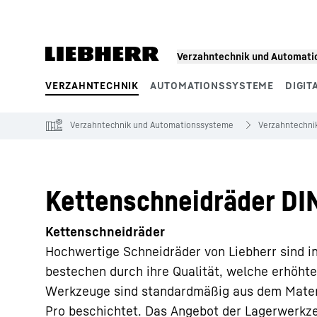
Zum Inhalt springen
Verzahntechnik und Automat
VERZAHNTECHNIK
AUTOMATIONSSYSTEME
DIGIT
Produktsegmente
Verzahntechnik und Automationssysteme
Verzahntechni
Kettenschneidräder DI
Kettenschneidräder
Hochwertige Schneidräder von Liebherr sind inn
bestechen durch ihre Qualität, welche erhöhte
Werkzeuge sind standardmäßig aus dem Mater
Pro beschichtet. Das Angebot der Lagerwerkz