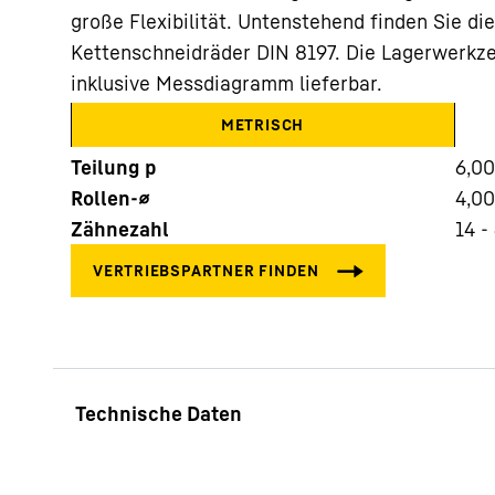
große Flexibilität. Untenstehend finden Sie di
Kettenschneidräder DIN 8197. Die Lagerwerkzeu
inklusive Messdiagramm lieferbar.
METRISCH
Teilung p
6,00
Mehr über die Firmengruppe
Rollen-⌀
4,00
Zähnezahl
14 -