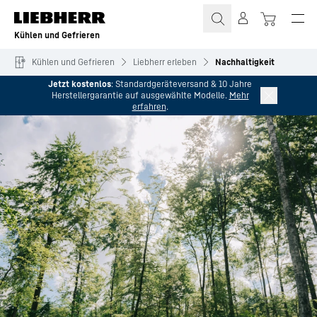
Zum Inhalt springen
Kühlen und Gefrieren
Kühlen und Gefrieren
Liebherr erleben
Nachhaltigkeit
Jetzt kostenlos
: Standardgeräteversand & 10 Jahre
Herstellergarantie auf ausgewählte Modelle.
Mehr
erfahren
.