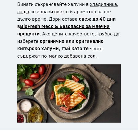
Винаги съхранявайте халуми в
хладилника,
за да
се запази свежо и ароматно за по-
дълго време. Дори остава
свеж до 40 дни
в
BioFresh Месо & Безопасно за млечни
продукти
. Ако цените качеството, трябва да
изберете
органично или оригинално
кипърско халуми, тъй като те
често
съдържат по-малко добавена сол.