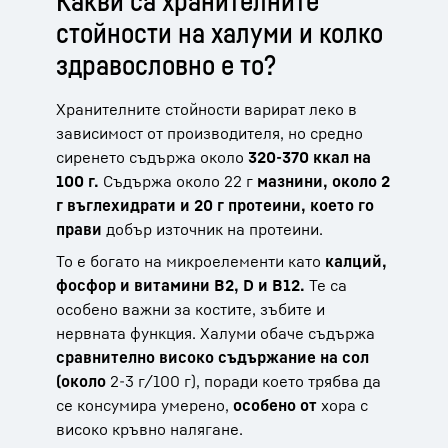
Какви са хранителните
стойности на халуми и колко
здравословно е то?
Хранителните стойности варират леко в
зависимост от производителя, но средно
сиренето съдържа около
320-370 ккал на
100 г.
Съдържа около 22 г
мазнини, около 2
г въглехидрати и 20 г протеини, което го
прави
добър източник на протеини.
То е богато на микроелементи като
калций,
фосфор и витамини В2, D и В12.
Те са
особено важни за костите, зъбите и
нервната функция. Халуми обаче съдържа
сравнително високо съдържание на сол
(около
2-3 г/100 г), поради което трябва да
се консумира умерено,
особено от
хора с
високо кръвно налягане.