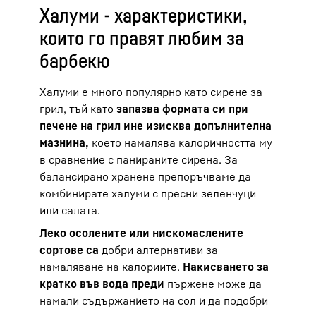
Халуми - характеристики,
които го правят любим за
барбекю
Халуми е много популярно като сирене за
грил, тъй като
запазва формата си при
печене на грил и
не изисква допълнителна
мазнина,
което намалява калоричността му
в сравнение с панираните сирена. За
балансирано хранене препоръчваме да
комбинирате халуми с пресни зеленчуци
или салата.
Леко осолените или нискомаслените
сортове са
добри алтернативи за
намаляване на калориите.
Накисването за
кратко във вода преди
пържене може да
намали съдържанието на сол и да подобри