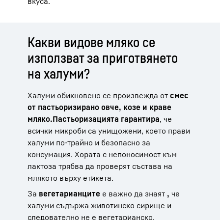
вкуса.
Какви видове мляко се
използват за приготвянето
на халуми?
Халуми обикновено се произвежда от
смес
от пастьоризирано овче, козе и краве
мляко.
Пастьоризацията гарантира
, че
всички микроби са унищожени, което прави
халуми по-трайно и безопасно за
консумация. Хората с непоносимост към
лактоза трябва да проверят състава на
млякото върху етикета.
За
вегетарианците
е важно да знаят
,
че
халуми съдържа животинско сирище и
следователно не е вегетарианско.