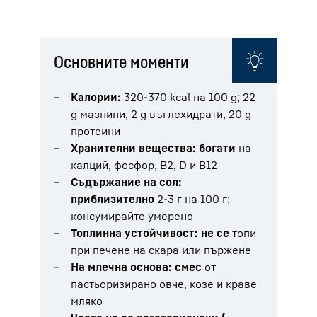
Основните моменти
Калории:
320-370 kcal на 100 g; 22
g мазнини, 2 g въглехидрати, 20 g
протеини
Хранителни вещества: богати
на
калций, фосфор, B2, D и B12
Съдържание на сол:
приблизително
2-3 г на 100 г;
консумирайте умерено
Топлинна устойчивост: не се
топи
при печене на скара или пържене
На млечна основа: смес
от
пастьоризирано овче, козе и краве
мляко