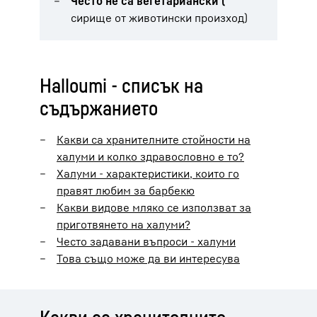
Често не са вегетариански (
сирище от животински произход)
Halloumi - списък на
съдържанието
Какви са хранителните стойности на
халуми и колко здравословно е то?
Халуми - характеристики, които го
правят любим за барбекю
Какви видове мляко се използват за
приготвянето на халуми?
Често задавани въпроси - халуми
Това също може да ви интересува