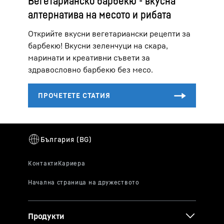
Вегетарианско барбекю - вкусна
алтернатива на месото и рибата
Открийте вкусни вегетариански рецепти за
барбекю! Вкусни зеленчуци на скара,
маринати и креативни съвети за
здравословно барбекю без месо.
Продукти