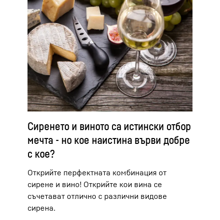
Сиренето и виното са истински отбор
мечта - но кое наистина върви добре
с кое?
Открийте перфектната комбинация от
сирене и вино! Открийте кои вина се
съчетават отлично с различни видове
сирена.