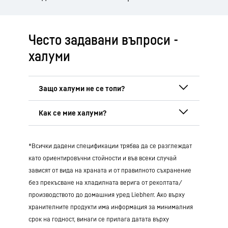
Често задавани въпроси -
халуми
Халуми не се разтапя, тъй като
при
производството
се нагрява
и след това
се поставя в саламура. Това променя
Халуми не е необходимо да се мие, но
протеиновата му структура, така че
*Всички дадени спецификации трябва да се разглеждат
преди
приготвяне може да се
изплакне
сиренето да остане твърдо, когато се
за кратко в студена вода
, за да се
като ориентировъчни стойности и във всеки случай
пържи или пече на скара. Тази
отстрани излишната сол. Ако
зависят от вида на храната и от правилното съхранение
особеност прави халуми идеално за
предпочитате сиренето да е особено
без прекъсване на хладилната верига от реколтата/
сирене на скара.
меко, накиснете го във вода за няколко
производството до домашния уред Liebherr. Ако върху
минути и след това го подсушете.
хранителните продукти има информация за минималния
срок на годност, винаги се прилага датата върху