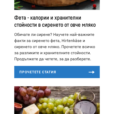
Фета - калории и хранителни
стойности в сиренето от овче мляко
Обичате ли сирене? Научете най-важните
факти за сиренето фета, Hirtenkäse и
сиренето от овче мляко. Прочетете всичко
за разликите и хранителните стойности.
Продължете да четете, за да разберете.