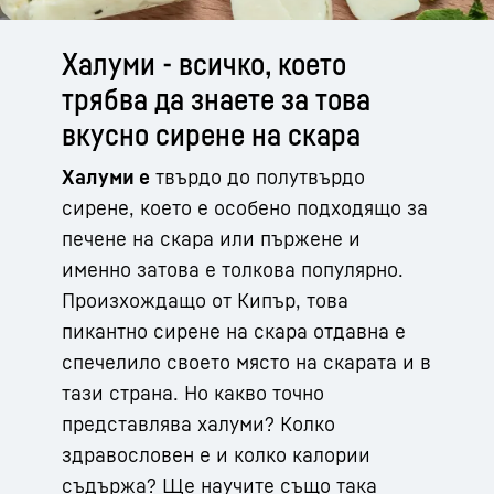
Халуми - всичко, което
трябва да знаете за това
вкусно сирене на скара
Халуми е
твърдо до полутвърдо
сирене, което е особено подходящо за
печене на скара или пържене и
именно затова е толкова популярно.
Произхождащо от Кипър, това
пикантно сирене на скара отдавна е
спечелило своето място на скарата и в
тази страна. Но какво точно
представлява халуми? Колко
здравословен е и колко калории
съдържа? Ще научите също така