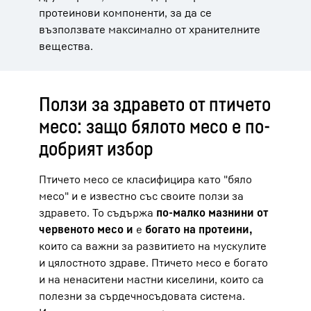
протеинови компоненти, за да се
възползвате максимално от хранителните
вещества.
Ползи за здравето от птичето
месо: защо бялото месо е по-
добрият избор
Птичето месо се класифицира като "бяло
месо" и е известно със своите ползи за
здравето. То съдържа
по-малко мазнини от
червеното месо и
е
богато на протеини,
които са важни за развитието на мускулите
и цялостното здраве. Птичето месо е богато
и на ненаситени мастни киселини, които са
полезни за сърдечносъдовата система.