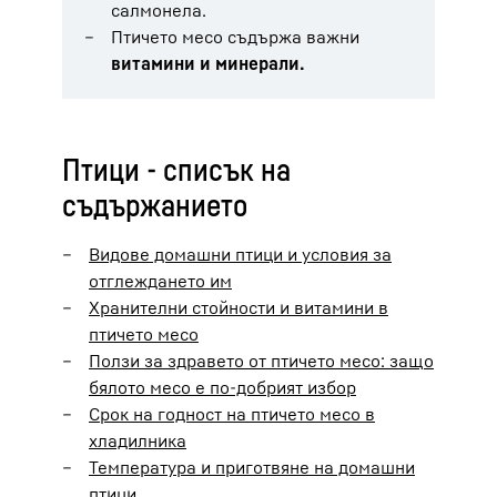
салмонела.
Птичето месо съдържа важни
витамини и минерали.
Птици - списък на
съдържанието
Видове домашни птици и условия за
отглеждането им
Хранителни стойности и витамини в
птичето месо
Ползи за здравето от птичето месо: защо
бялото месо е по-добрият избор
Срок на годност на птичето месо в
хладилника
Температура и приготвяне на домашни
птици