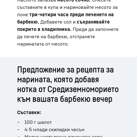
съставките в купа и мариновайте месото за
поне
три-четири часа преди печенето на
барбекю.
Добавете сол и
съхранявайте
покрито в хладилника.
Преди да започнете
да печете на барбекю, отстранете
маринатата от месото.
Предложение за рецепта за
марината, която добавя
нотка от Средиземноморието
към вашата барбекю вечер
Съставки:
100 г шалот
4-5 млади скилидки чесън
Малко настъргана лимонова кора