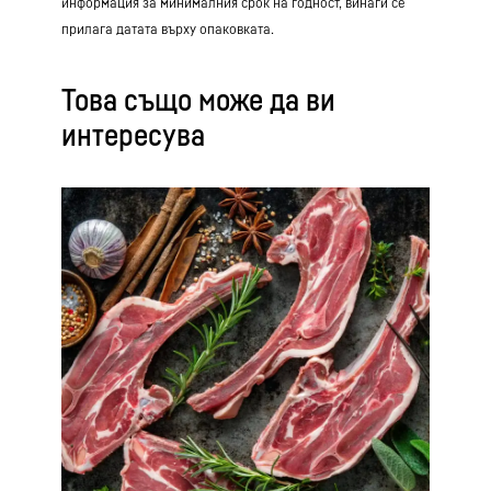
информация за минималния срок на годност, винаги се
прилага датата върху опаковката.
Това също може да ви
интересува