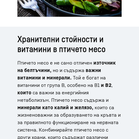
Хранителни стойности и
витамини в птичето месо
Птичето месо е не само отличен
източник
на белтъчини,
но и съдържа
важни
витамини и минерали.
Той е богат на
витамини от група В, особено на В1
и В2
,
които
са важни за енергийния
метаболизъм. Птичето месо съдържа и
минерали като калий и желязо,
които са
жизненоважни за образуването на кръвта и
за правилното функциониране на нервната
система. Комбинирайте птичето месо с
други храни, които съдържат различни