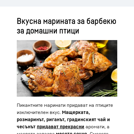
Вкусна марината за барбекю
за домашни птици
Пикантните маринати придават на птиците
изключителен вкус.
Мащерката,
розмаринът, риганът, градинският чай и
чесънът
придават прекрасни
аромати, а
маслото запазва
месото сочно.
Смесете