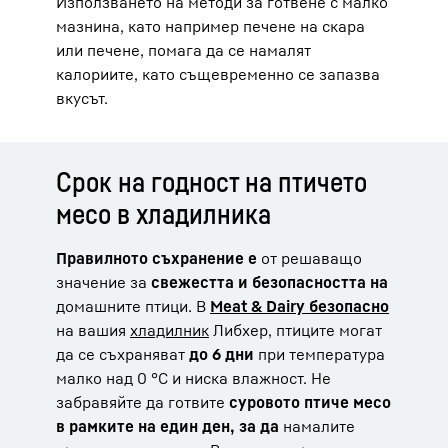
Използването на методи за готвене с малко
мазнина, като например печене на скара
или печене, помага да се намалят
калориите, като същевременно се запазва
вкусът.
Срок на годност на птичето
месо в хладилника
Правилното съхранение е
от решаващо
значение за
свежестта и безопасността на
домашните птици. В
Meat & Dairy безопасно
на вашия
хладилник
Либхер, птиците могат
да се съхраняват
до 6 дни
при температура
малко над 0 °C и ниска влажност. Не
забравяйте да готвите
суровото птиче месо
в рамките на един ден, за да
намалите