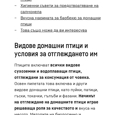
Хигиенни съвети за предотвратяване на
салмонела
Вкусна марината за барбекю за домашни
птици
Това също може да ви интересува
Видове домашни птици и
условия за отглеждането им
Птиците включват
всички видове
сухоземни и водоплаващи птици,
отглеждани за консумация от човека.
Освен пилетата това включва и други
видове домашни птици, като пуйки, патици,
гъски, токачки, гълъби и фазани.
Начинът
на отглеждане на домашните птици играе
решаваща роля за качеството и
вкуса на
месото. Методите на биологично и