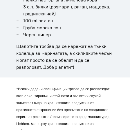
3 с.л. билки (розмарин, риган, мащерка,
градински чай)
100 ml зехтин
Груба морска сол
Черен пипер
Шалотите трябва да се нарежат на тънки
колелца за маринатата, а скилидките чесън
могат просто да се обелят и да се
разполовят. Добър апетит!
*Всички дадени спецификации трябва да се разглеждат
като ориентировъчни стойности и във всеки случай
зависят от вида на хранителните продукти и от
правилното съхранение без прекъсване на хладилната
верига от реколтата/производството до домашния уред
Liebherr. Ако върху хранителните продукти има