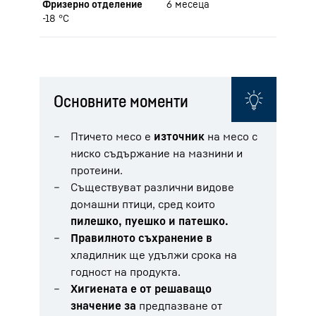
Фризерно отделение
6 месеца
-18 °C
Основните моменти
Птичето месо е
източник
на месо с
ниско съдържание на мазнини и
протеини.
Съществуват различни видове
домашни птици, сред които
пилешко, пуешко
и патешко.
Правилното съхранение в
хладилник ще удължи срока на
годност на продукта.
Хигиената е от решаващо
значение за
предпазване от