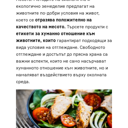
екологично земеделие предлагат на
животните по-добри условия на живот,
което се
отразява положително на
качеството на месото.
Търсете продукти с
етикети за хуманно отношение към
животните, които
гарантират подходящи за
вида условия на отглеждане. Свободното
отглеждане и достъпът до прясна храна са
важни аспекти, които не само насърчават
хуманното отношение към животните, но и
намаляват въздействието върху околната
среда.