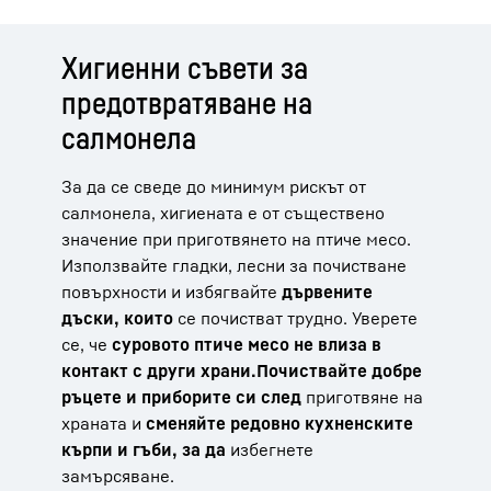
Хигиенни съвети за
предотвратяване на
салмонела
За да се сведе до минимум рискът от
салмонела, хигиената е от съществено
значение при приготвянето на птиче месо.
Използвайте гладки, лесни за почистване
повърхности и избягвайте
дървените
дъски, които
се почистват трудно. Уверете
се, че
суровото птиче месо не влиза в
контакт с други храни.
Почиствайте добре
ръцете и приборите си след
приготвяне на
храната и
сменяйте редовно кухненските
кърпи и гъби, за да
избегнете
замърсяване.