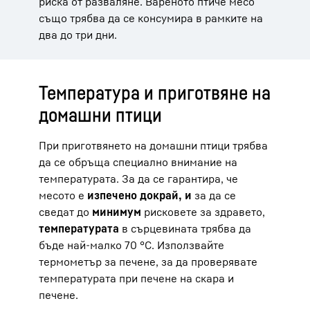
риска от разваляне. Вареното птиче месо
също трябва да се консумира в рамките на
два до три дни.
Температура и приготвяне на
домашни птици
При приготвянето на домашни птици трябва
да се обръща специално внимание на
температурата. За да се гарантира, че
месото е
изпечено докрай, и
за да се
сведат до
минимум
рисковете за здравето,
температурата
в сърцевината трябва да
бъде най-малко 70 °C. Използвайте
термометър за печене, за да проверявате
температурата при печене на скара и
печене.