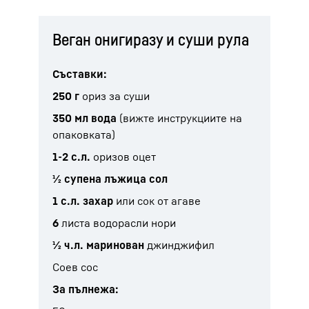
Веган онигиразу и суши рула
Съставки:
250 г
ориз за суши
350 мл вода
(вижте инструкциите на
опаковката)
1-2 с.л.
оризов оцет
½ супена лъжица сол
1 с.л. захар
или сок от агаве
6
листа водорасли нори
½ ч.л. маринован
джинджифил
Соев сос
За пълнежа: