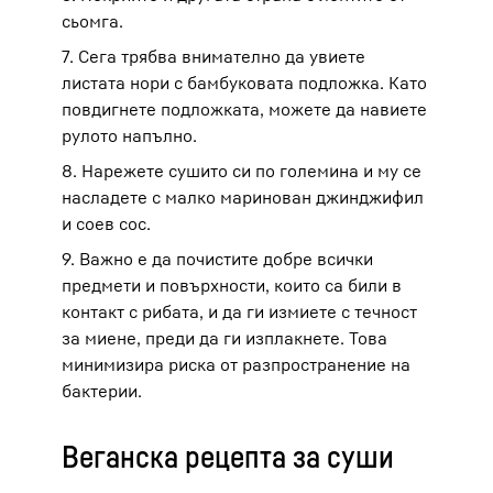
сьомга.
7. Сега трябва внимателно да увиете
листата нори с бамбуковата подложка. Като
повдигнете подложката, можете да навиете
рулото напълно.
8. Нарежете сушито си по големина и му се
насладете с малко маринован джинджифил
и соев сос.
9. Важно е да почистите добре всички
предмети и повърхности, които са били в
контакт с рибата, и да ги измиете с течност
за миене, преди да ги изплакнете. Това
минимизира риска от разпространение на
бактерии.
Веганска рецепта за суши