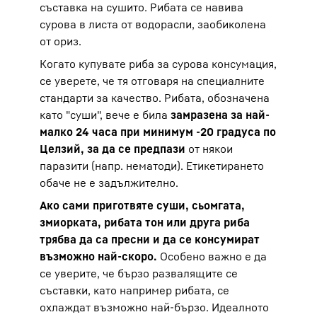
съставка на сушито. Рибата се навива
сурова в листа от водорасли, заобиколена
от ориз.
Когато купувате риба за сурова консумация,
се уверете, че тя отговаря на специалните
стандарти за качество. Рибата, обозначена
като "суши", вече е била
замразена за най-
малко 24 часа при минимум -20 градуса по
Целзий, за да се предпази
от някои
паразити (напр. нематоди). Етикетирането
обаче не е задължително.
Ако сами приготвяте суши, сьомгата,
змиорката, рибата тон или друга риба
трябва да са пресни и да се консумират
възможно най-скоро.
Особено важно е да
се уверите, че бързо развалящите се
съставки, като например рибата, се
охлаждат възможно най-бързо. Идеалното