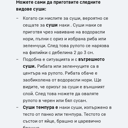
Можете сами да приготвите следните
видове суши:
Когато си мислите за суши, вероятно се
сещате за
суши
маки . Суши маки се
приготвя чрез навиване на водорасли
нори, пълни с ориз и избрана риба или
зеленчуци. След това рулото се нарязва
на филийки с дебелина 2 до 3 см.
Подобна е ситуацията и с
вътрешното
суши.
Рибата или зеленчуците са в
центъра на рулото. Рибата обаче е
заобиколена от водорасли нори. Ще
видите, че оризът за суши е външният
слой. След това можете да оваляте
рулото в черен или бял сусам.
Суши темпура е
маки суши, изпържено в
тесто от панко или темпура. Тестото се
състои от яйце, брашно и царевично
брашно.