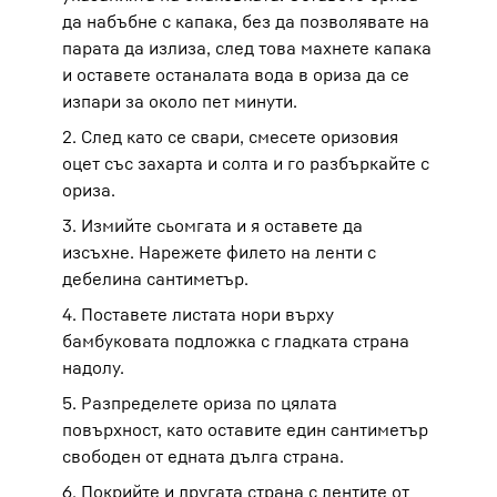
да набъбне с капака, без да позволявате на
парата да излиза, след това махнете капака
и оставете останалата вода в ориза да се
изпари за около пет минути.
2. След като се свари, смесете оризовия
оцет със захарта и солта и го разбъркайте с
ориза.
3. Измийте сьомгата и я оставете да
изсъхне. Нарежете филето на ленти с
дебелина сантиметър.
4. Поставете листата нори върху
бамбуковата подложка с гладката страна
надолу.
5. Разпределете ориза по цялата
повърхност, като оставите един сантиметър
свободен от едната дълга страна.
6. Покрийте и другата страна с лентите от