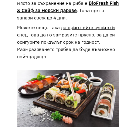
място за съхранение на риба е
BioFresh Fish
& Сейф за морски дарове
. Това ще го
запази свеж до 4 дни.
Можете също така
да приготвите сушито и
след това да го замразите прясно, за да си
осигурите
по-дълъг срок на годност.
Размразяването трябва да бъде възможно
най-щадящо.