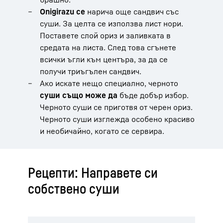
Onigirazu се
нарича още сандвич със
суши. За целта се използва лист нори.
Поставете слой ориз и заливката в
средата на листа. След това сгънете
всички ъгли към центъра, за да се
получи триъгълен сандвич.
Ако искате нещо специално, черното
суши също може да
бъде добър избор.
Черното суши се приготвя от черен ориз.
Черното суши изглежда особено красиво
и необичайно, когато се сервира.
Рецепти: Направете си
собствено суши