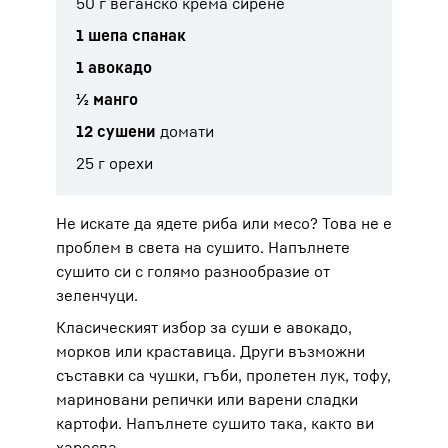
50 г веганско крема сирене
1 шепа спанак
1 авокадо
½ манго
12 сушени
домати
25 г орехи
Не искате да ядете риба или месо? Това не е
проблем в света на сушито. Напълнете
сушито си с голямо разнообразие от
зеленчуци.
Класическият избор за суши е авокадо,
морков или краставица. Други възможни
съставки са чушки, гъби, пролетен лук, тофу,
мариновани репички или варени сладки
картофи. Напълнете сушито така, както ви
харесва.