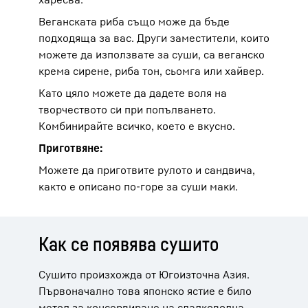
Веганската риба също може да бъде
подходяща за вас. Други заместители, които
можете да използвате за суши, са веганско
крема сирене, риба тон, сьомга или хайвер.
Като цяло можете да дадете воля на
творчеството си при попълването.
Комбинирайте всичко, което е вкусно.
Приготвяне:
Можете да приготвите рулото и сандвича,
както е описано по-горе за суши маки.
Как се появява сушито
Сушито произхожда от Югоизточна Азия.
Първоначално това японско ястие е било
метод за консервиране на сладководна