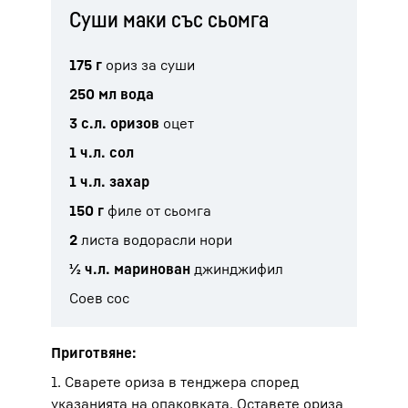
Суши маки със сьомга
175 г
ориз за суши
250 мл вода
3 с.л. оризов
оцет
1 ч.л. сол
1 ч.л. захар
150 г
филе от сьомга
2
листа водорасли нори
½ ч.л. маринован
джинджифил
Соев сос
Приготвяне:
1. Сварете ориза в тенджера според
указанията на опаковката. Оставете ориза