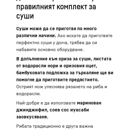
правилният комплект за
суши
Суши може да се приготвя по много
различни начини.
Ако искате да приготвяте
перфектно суши у дома, трябва да си
набавите основно оборудване.
В допълнение към ориза за суши, листата
от водорасли нори и оризовия оцет,
бамбуковата подложка за търкаляне ще ви
помогне да приготвите предястието.
Острият нож улеснява рязането на риба и
водорасли.
Най-добре е да използвате
маринован
джинджифил, соев сос и
уасаби
за
овкусяване.
Рибата традиционно е друга важна