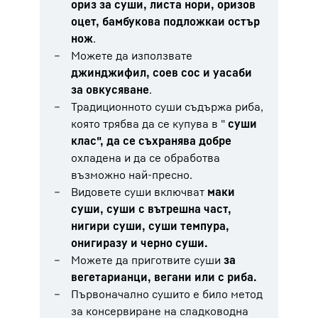
ориз за суши, листа нори, оризов
оцет, бамбукова подложка
и остър
нож
.
Можете да използвате
джинджифил, соев сос и уасаби
за овкусяване
.
Традиционното суши съдържа риба,
която трябва да се купува в "
суши
клас", да се съхранява добре
охладена и да се обработва
възможно най-пресно.
Видовете суши включват
маки
суши, суши с вътрешна част,
нигири суши, суши темпура,
онигиразу и черно суши.
Можете да приготвите суши
за
вегетарианци, вегани или с риба.
Първоначално сушито е било метод
за консервиране на сладководна