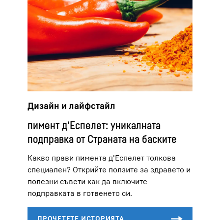
Дизайн и лайфстайл
пимент д’Еспелет: уникалната
подправка от Страната на баските
Какво прави пимента д'Еспелет толкова
специален? Открийте ползите за здравето и
полезни съвети как да включите
подправката в готвенето си.