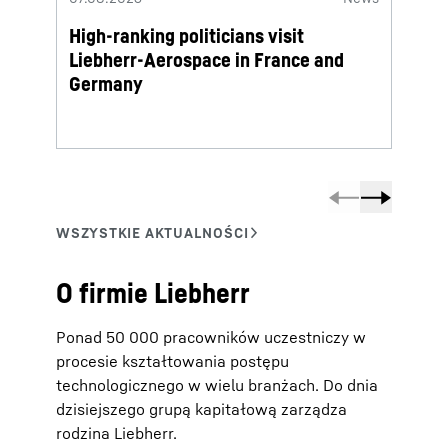
High-ranking politicians visit
Lieb
Liebherr-Aerospace in France and
termi
Germany
O firmie Liebherr
Ponad 50 000 pracowników uczestniczy w
procesie kształtowania postępu
technologicznego w wielu branżach. Do dnia
dzisiejszego grupą kapitałową zarządza
rodzina Liebherr.