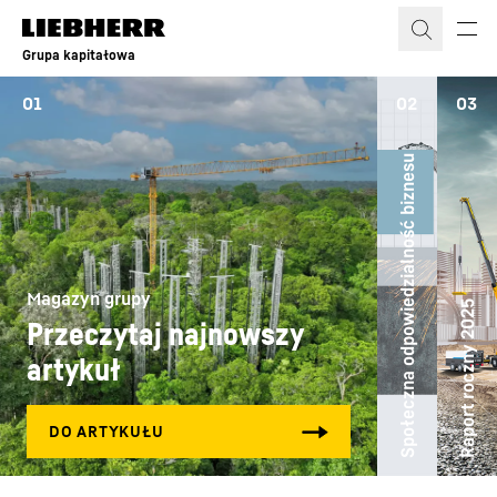
Grupa kapitałowa
01
02
03
Społeczna odpowiedzialność biznesu
Magazyn grupy
Raport roczny 2025
Przeczytaj najnowszy
artykuł