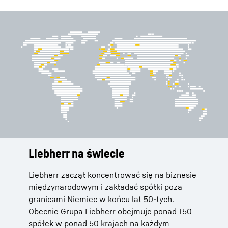
Liebherr na świecie
Usługi
Historia
Liebherr zaczął koncentrować się na biznesie
Oprócz wysokiej jakości produktów Liebherr
W 1949 roku Hans Liebherr buduje pierwszy
międzynarodowym i zakładać spółki poza
oferuje swoim klientom indywidualne
żuraw wieżowy i kładzie podwaliny pod
granicami Niemiec w końcu lat 50-tych.
rozwiązania dostosowane do ich konkretnych
sukces Grupy Liebherr.
Obecnie Grupa Liebherr obejmuje ponad 150
potrzeb. Zamówienia części zamiennych,
spółek w ponad 50 krajach na każdym
licencje produkcyjne czy też systemy