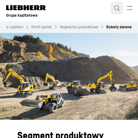
Grupa kapitałowa
firmie Liebherr
Profil spółki
Segmenty produktowe
Roboty ziemne
Segment produktowy