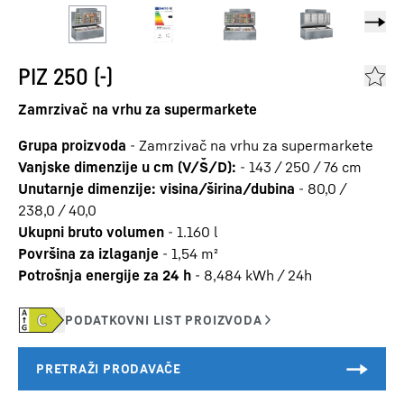
PIZ 250 (-)
Zamrzivač na vrhu za supermarkete
Grupa proizvoda
-
Zamrzivač na vrhu za supermarkete
Vanjske dimenzije u cm (V/Š/D):
-
143 / 250 / 76
cm
Unutarnje dimenzije: visina/širina/dubina
-
80,0 /
238,0 / 40,0
Ukupni bruto volumen
-
1.160
l
Površina za izlaganje
-
1,54
m²
Potrošnja energije za 24 h
-
8,484
kWh / 24h