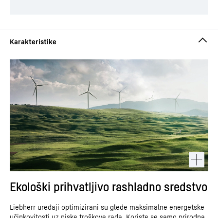
Ekološki prihvatljivo rashladno sredstvo
Liebherr uređaji optimizirani su glede maksimalne energetske
učinkovitosti uz niske troškove rada. Koriste se samo prirodna