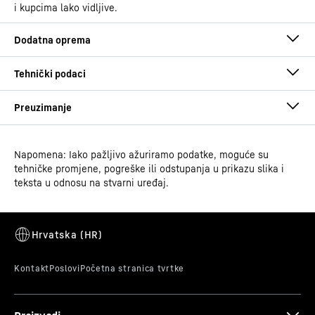
i kupcima lako vidljive.
Napomena: Iako pažljivo ažuriramo podatke, moguće su
Upute za upotrebu
tehničke promjene, pogreške ili odstupanja u prikazu slika i
Grupa proizvoda
Zamrzivač na vrhu za
teksta u odnosu na stvarni uređaj.
supermarkete
GTIN
9005382269237
Samozatvarajuća vrata – sveobuhvatno
Prodajni broj artikla
Upute za montažu i instalaciju
091068551
rješenje
Inovativna vrata s nekoliko prednosti: zahvaljujući