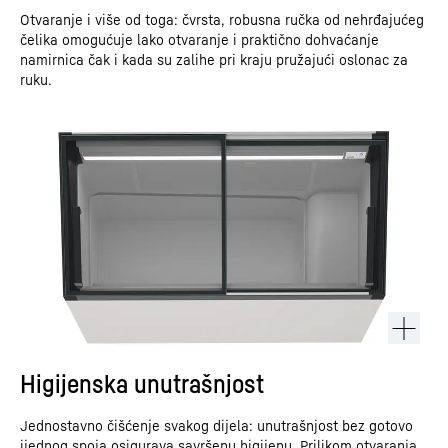
Otvaranje i više od toga: čvrsta, robusna ručka od nehrđajućeg
čelika omogućuje lako otvaranje i praktično dohvaćanje
namirnica čak i kada su zalihe pri kraju pružajući oslonac za
ruku.
Higijenska unutrašnjost
Jednostavno čišćenje svakog dijela: unutrašnjost bez gotovo
ijednog spoja osigurava savršenu higijenu. Prilikom otvaranja,