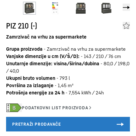
PIZ 210 (-)
Zamrzivač na vrhu za supermarkete
Grupa proizvoda
-
Zamrzivač na vrhu za supermarkete
Vanjske dimenzije u cm (V/Š/D):
-
143 / 210 / 76
cm
Unutarnje dimenzije: visina/širina/dubina
-
80,0 / 198,0
/ 40,0
Ukupni bruto volumen
-
793
l
Površina za izlaganje
-
1,45
m²
Potrošnja energije za 24 h
-
7,554
kWh / 24h