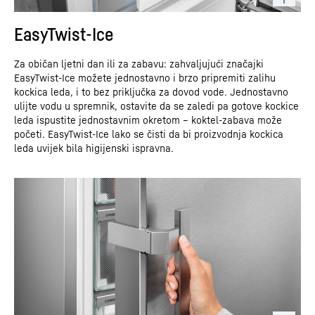
EasyTwist-Ice
Za običan ljetni dan ili za zabavu: zahvaljujući značajki
EasyTwist-Ice možete jednostavno i brzo pripremiti zalihu
kockica leda, i to bez priključka za dovod vode. Jednostavno
ulijte vodu u spremnik, ostavite da se zaledi pa gotove kockice
leda ispustite jednostavnim okretom – koktel-zabava može
početi. EasyTwist-Ice lako se čisti da bi proizvodnja kockica
leda uvijek bila higijenski ispravna.