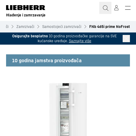
Hlađenje i zamrzavanje
ivači
Zamrzivači
Samostojeći zamrzivači
FNb 465i prime NoFrost
Osigurajte besplatno
10 godina proizvođačke garancije na SVE
kućanske uređaje.
Saznajte više
10 godina jamstva proizvođača