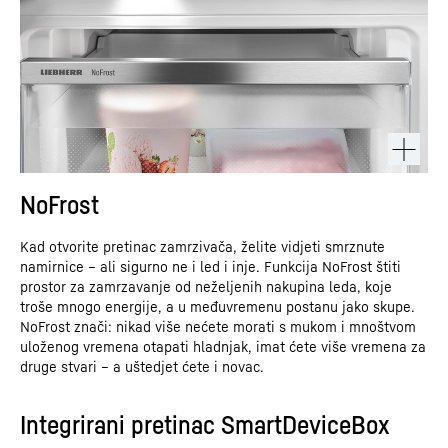
NoFrost
Kad otvorite pretinac zamrzivača, želite vidjeti smrznute
namirnice – ali sigurno ne i led i inje. Funkcija NoFrost štiti
prostor za zamrzavanje od neželjenih nakupina leda, koje
troše mnogo energije, a u međuvremenu postanu jako skupe.
NoFrost znači: nikad više nećete morati s mukom i mnoštvom
uloženog vremena otapati hladnjak, imat ćete više vremena za
druge stvari – a uštedjet ćete i novac.
Integrirani pretinac SmartDeviceBox