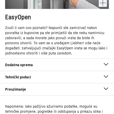
EasyOpen
Zvuči li vam ovo poznato? Napunili ste zamrzivač nakon
povratka iz kupovine pa ste primijetili da ste neku namirnicu
zaboravili, a sada morate jako povući vrata da biste ih
ponovno otvorili. To vam se s uređajem Liebherr više neće
događati: zahvaljujući značajki EasyOpen vrata se mogu lako i
jednostavno otvoriti i više puta zaredom.
Napomena: Iako pažljivo ažuriramo podatke, moguće su
Upute za upotrebu
tehničke promjene, pogreške ili odstupanja u prikazu slika i