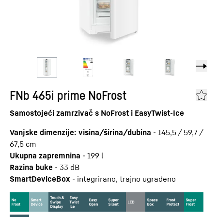
FNb 465i prime NoFrost
Samostojeći zamrzivač s NoFrost i EasyTwist-Ice
Vanjske dimenzije: visina/širina/dubina
-
145,5 / 59,7 /
67,5
cm
Ukupna zapremnina
-
199
l
Razina buke
-
33
dB
SmartDeviceBox
-
integrirano, trajno ugrađeno