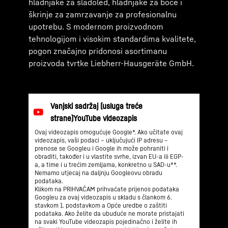
hladnjake za sladoled, hladnjake za boce i
škrinje za zamrzavanje za profesionalnu
upotrebu. S modernom proizvodnom
tehnologijom i visokim standardima kvalitete,
pogon značajno pridonosi asortimanu
proizvoda tvrtke Liebherr-Hausgeräte GmbH.
Ovaj videozapis omogućuje Google*. Ako učitate ovaj
videozapis, vaši podaci – uključujući IP adresu –
prenose se Googleu i Google ih može pohraniti i
obraditi, također i u vlastite svrhe, izvan EU-a ili EGP-
a, a time i u trećim zemljama, konkretno u SAD-u**.
Nemamo utjecaj na daljnju Googleovu obradu
podataka.
Klikom na PRIHVAĆAM prihvaćate prijenos podataka
Googleu za ovaj videozapis u skladu s člankom 6.
stavkom 1. podstavkom a Opće uredbe o zaštiti
podataka. Ako želite da ubuduće ne morate pristajati
na svaki YouTube videozapis pojedinačno i želite ih