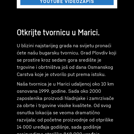
Otkrijte tvornicu u Marici.
U blizini najstarijeg grada na svijetu pronaći
ćete našu bugarsku tvornicu. Grad Plovdiv koji
se prostire kroz sedam gora središte je
trgovine i obrtništva još od dana Osmanskog
Carstva koje je otvorilo put prema istoku.
Naša tvornica je u Marici udaljenoj oko 10 km
osnovana 1999. godine. Sada oko 2000
zaposlenika proizvodi hladnjake i zamrzivače
za obrte i trgovine visoke kvalitete. Od svog
osnutka lokacija se veoma dramatično
razvijala: od početne proizvodnje od otprilike
14 000 uređaja godišnje, sada godišnje
proizvodimo otprilike 868 000 uređaja.