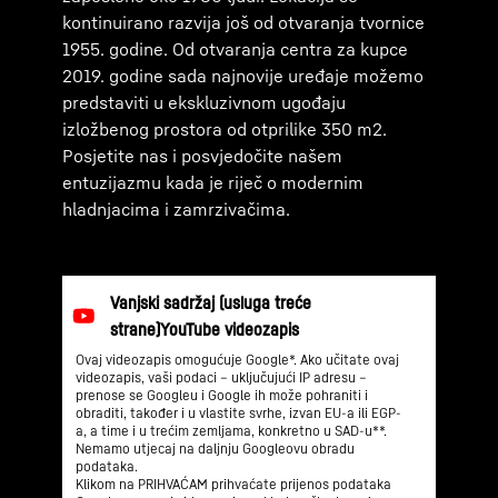
kontinuirano razvija još od otvaranja tvornice
1955. godine. Od otvaranja centra za kupce
2019. godine sada najnovije uređaje možemo
predstaviti u ekskluzivnom ugođaju
izložbenog prostora od otprilike 350 m2.
Posjetite nas i posvjedočite našem
entuzijazmu kada je riječ o modernim
hladnjacima i zamrzivačima.
Ovaj videozapis omogućuje Google*. Ako učitate ovaj
videozapis, vaši podaci – uključujući IP adresu –
prenose se Googleu i Google ih može pohraniti i
obraditi, također i u vlastite svrhe, izvan EU-a ili EGP-
a, a time i u trećim zemljama, konkretno u SAD-u**.
Nemamo utjecaj na daljnju Googleovu obradu
podataka.
Klikom na PRIHVAĆAM prihvaćate prijenos podataka