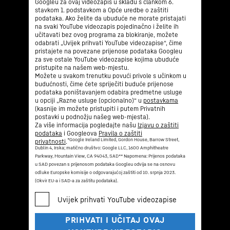
Googleu za ovaj videozapis u skladu s člankom 6.
stavkom 1. podstavkom a Opće uredbe o zaštiti
podataka. Ako želite da ubuduće ne morate pristajati
na svaki YouTube videozapis pojedinačno i želite ih
učitavati bez ovog programa za blokiranje, možete
odabrati „Uvijek prihvati YouTube videozapise“, čime
pristajete na povezane prijenose podataka Googleu
za sve ostale YouTube videozapise kojima ubuduće
pristupite na našem web-mjestu.
Možete u svakom trenutku povući privole s učinkom u
budućnosti, čime ćete spriječiti buduće prijenose
podataka poništavanjem odabira predmetne usluge
u opciji „Razne usluge (opcionalno)“ u
postavkama
(kasnije im možete pristupiti i putem Privatnih
postavki u podnožju našeg web-mjesta).
Za više informacija pogledajte našu
Izjavu o zaštiti
podataka
i Googleova
Pravila o zaštiti
*Google Ireland Limited, Gordon House, Barrow Street,
privatnosti
.
Dublin 4, Irska; matično društvo: Google LLC, 1600 Amphitheatre
Parkway, Mountain View, CA 94043, SAD
** Napomena: Prijenos podataka
u SAD povezan s prijenosom podataka Googleu odvija se na osnovu
odluke Europske komisije o odgovarajućoj zaštiti od 10. srpnja 2023.
(Okvir EU-a i SAD-a za zaštitu podataka).