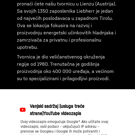
pronaći ćete našu tvornicu u Lienzu (Austrija).
Sa svojih 1350 zaposlenika Liebherr je jedan
od najvećih poslodavaca u zapadnom Tirolu.
Ova se lokacija fokusira na razvoj i
proizvodnju energetski učinkovitih hladnjaka i
zamrzivača za privatnu i profesionalnu
upotrebu.
Tvornica je dio veličanstvenog okruženja
regije od 1980. Trenutačna je godišnja
proizvodnja oko 400 000 uređaja, a većinom
su to specijalizirani i prilagodljivi proizvodi.
Ovaj videozapis omogućuje Google*. Ako učitate ovaj
videozapis, vaši podaci – uključujući IP adresu –
prenose se Googleu i Google ih može pohraniti i