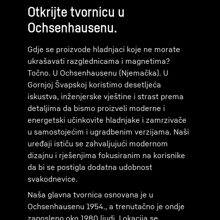
Otkrijte tvornicu u
Ochsenhausenu.
Gdje se proizvode hladnjaci koje ne morate
ukrašavati razglednicama i magnetima?
Točno. U Ochsenhausenu (Njemačka). U
Gornjoj Švapskoj koristimo desetljeća
iskustva, inženjerske vještine i strast prema
detaljima da bismo proizveli moderne i
energetski učinkovite hladnjake i zamrzivače
u samostojećim i ugradbenim verzijama. Naši
uređaji ističu se zahvaljujući modernom
dizajnu i rješenjima fokusiranim na korisnike
da bi se postigla dodatna udobnost
svakodnevice.
Naša glavna tvornica osnovana je u
Ochsenhausenu 1954., a trenutačno je ondje
zaposleno oko 1980 ljudi. Lokacija se