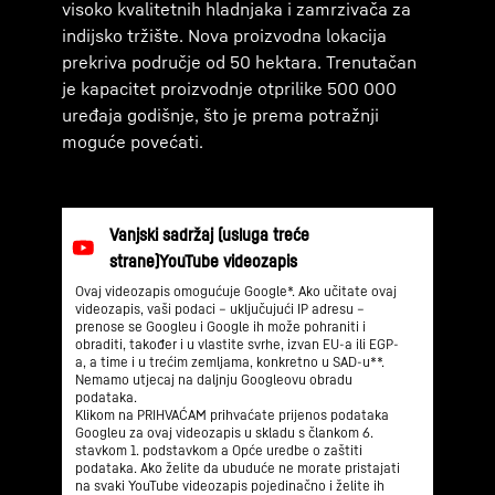
visoko kvalitetnih hladnjaka i zamrzivača za
indijsko tržište. Nova proizvodna lokacija
prekriva područje od 50 hektara. Trenutačan
je kapacitet proizvodnje otprilike 500 000
uređaja godišnje, što je prema potražnji
moguće povećati.
Ovaj videozapis omogućuje Google*. Ako učitate ovaj
videozapis, vaši podaci – uključujući IP adresu –
prenose se Googleu i Google ih može pohraniti i
obraditi, također i u vlastite svrhe, izvan EU-a ili EGP-
a, a time i u trećim zemljama, konkretno u SAD-u**.
Nemamo utjecaj na daljnju Googleovu obradu
podataka.
Klikom na PRIHVAĆAM prihvaćate prijenos podataka
Googleu za ovaj videozapis u skladu s člankom 6.
stavkom 1. podstavkom a Opće uredbe o zaštiti
podataka. Ako želite da ubuduće ne morate pristajati
na svaki YouTube videozapis pojedinačno i želite ih