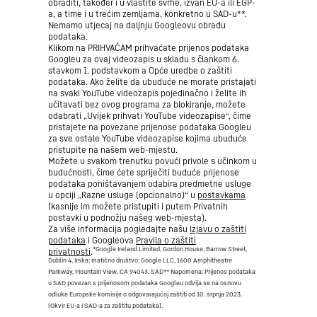
obraditi, također i u vlastite svrhe, izvan EU-a ili EGP-
a, a time i u trećim zemljama, konkretno u SAD-u**.
Nemamo utjecaj na daljnju Googleovu obradu
podataka.
Klikom na PRIHVAĆAM prihvaćate prijenos podataka
Googleu za ovaj videozapis u skladu s člankom 6.
stavkom 1. podstavkom a Opće uredbe o zaštiti
podataka. Ako želite da ubuduće ne morate pristajati
na svaki YouTube videozapis pojedinačno i želite ih
učitavati bez ovog programa za blokiranje, možete
odabrati „Uvijek prihvati YouTube videozapise“, čime
pristajete na povezane prijenose podataka Googleu
za sve ostale YouTube videozapise kojima ubuduće
pristupite na našem web-mjestu.
Možete u svakom trenutku povući privole s učinkom u
budućnosti, čime ćete spriječiti buduće prijenose
podataka poništavanjem odabira predmetne usluge
u opciji „Razne usluge (opcionalno)“ u
postavkama
(kasnije im možete pristupiti i putem Privatnih
postavki u podnožju našeg web-mjesta).
Za više informacija pogledajte našu
Izjavu o zaštiti
podataka
i Googleova
Pravila o zaštiti
*Google Ireland Limited, Gordon House, Barrow Street,
privatnosti
.
Dublin 4, Irska; matično društvo: Google LLC, 1600 Amphitheatre
Parkway, Mountain View, CA 94043, SAD
** Napomena: Prijenos podataka
u SAD povezan s prijenosom podataka Googleu odvija se na osnovu
odluke Europske komisije o odgovarajućoj zaštiti od 10. srpnja 2023.
(Okvir EU-a i SAD-a za zaštitu podataka).