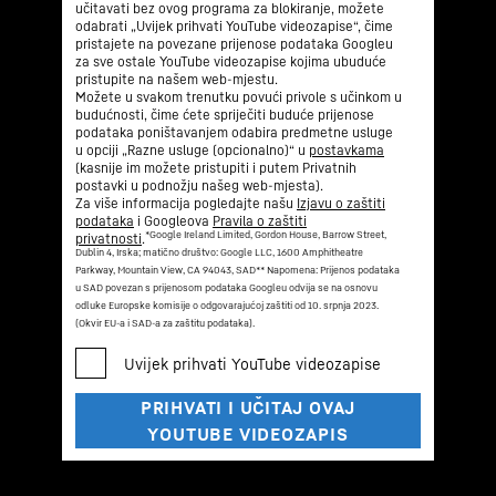
učitavati bez ovog programa za blokiranje, možete
odabrati „Uvijek prihvati YouTube videozapise“, čime
pristajete na povezane prijenose podataka Googleu
za sve ostale YouTube videozapise kojima ubuduće
pristupite na našem web-mjestu.
Možete u svakom trenutku povući privole s učinkom u
budućnosti, čime ćete spriječiti buduće prijenose
podataka poništavanjem odabira predmetne usluge
u opciji „Razne usluge (opcionalno)“ u
postavkama
(kasnije im možete pristupiti i putem Privatnih
postavki u podnožju našeg web-mjesta).
Za više informacija pogledajte našu
Izjavu o zaštiti
podataka
i Googleova
Pravila o zaštiti
*Google Ireland Limited, Gordon House, Barrow Street,
privatnosti
.
Dublin 4, Irska; matično društvo: Google LLC, 1600 Amphitheatre
Parkway, Mountain View, CA 94043, SAD
** Napomena: Prijenos podataka
u SAD povezan s prijenosom podataka Googleu odvija se na osnovu
odluke Europske komisije o odgovarajućoj zaštiti od 10. srpnja 2023.
(Okvir EU-a i SAD-a za zaštitu podataka).