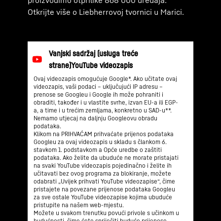
Otkrijte više o Liebherrovoj tvornici u Marici.
Ovaj videozapis omogućuje Google*. Ako učitate ovaj
videozapis, vaši podaci – uključujući IP adresu –
prenose se Googleu i Google ih može pohraniti i
obraditi, također i u vlastite svrhe, izvan EU-a ili EGP-
a, a time i u trećim zemljama, konkretno u SAD-u**.
Nemamo utjecaj na daljnju Googleovu obradu
podataka.
Klikom na PRIHVAĆAM prihvaćate prijenos podataka
Googleu za ovaj videozapis u skladu s člankom 6.
stavkom 1. podstavkom a Opće uredbe o zaštiti
podataka. Ako želite da ubuduće ne morate pristajati
na svaki YouTube videozapis pojedinačno i želite ih
učitavati bez ovog programa za blokiranje, možete
odabrati „Uvijek prihvati YouTube videozapise“, čime
pristajete na povezane prijenose podataka Googleu
za sve ostale YouTube videozapise kojima ubuduće
pristupite na našem web-mjestu.
Možete u svakom trenutku povući privole s učinkom u
budućnosti, čime ćete spriječiti buduće prijenose