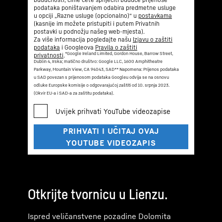
podataka poništavanjem odabira predmetne usluge
u opciji „Razne usluge (opcionalno)“ u
postavkama
(kasnije im možete pristupiti i putem Privatnih
postavki u podnožju našeg web-mjesta).
Za više informacija pogledajte našu
Izjavu o zaštiti
podataka
i Googleova
Pravila o zaštiti
*Google Ireland Limited, Gordon House, Barrow Street,
privatnosti
.
Dublin 4, Irska; matično društvo: Google LLC, 1600 Amphitheatre
Parkway, Mountain View, CA 94043, SAD
** Napomena: Prijenos podataka
u SAD povezan s prijenosom podataka Googleu odvija se na osnovu
odluke Europske komisije o odgovarajućoj zaštiti od 10. srpnja 2023.
(Okvir EU-a i SAD-a za zaštitu podataka).
Otkrijte tvornicu u Lienzu.
Ispred veličanstvene pozadine Dolomita