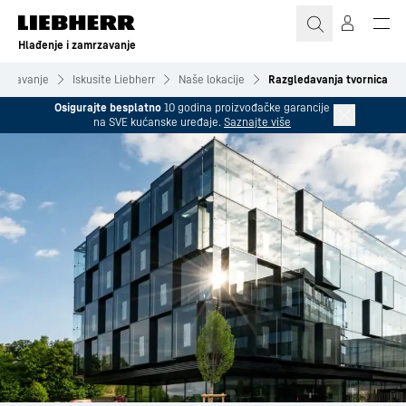
Hlađenje i zamrzavanje
amrzavanje
Iskusite Liebherr
Naše lokacije
Razgledavanja tvornica
Osigurajte besplatno
10 godina proizvođačke garancije
na SVE kućanske uređaje.
Saznajte više