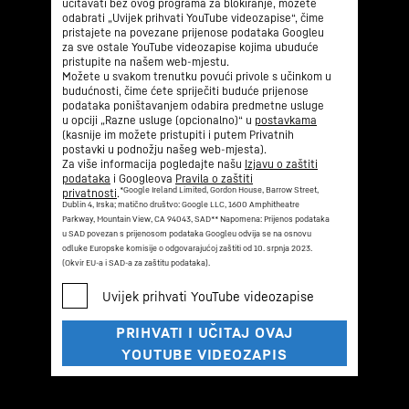
učitavati bez ovog programa za blokiranje, možete
odabrati „Uvijek prihvati YouTube videozapise“, čime
pristajete na povezane prijenose podataka Googleu
za sve ostale YouTube videozapise kojima ubuduće
pristupite na našem web-mjestu.
Možete u svakom trenutku povući privole s učinkom u
budućnosti, čime ćete spriječiti buduće prijenose
podataka poništavanjem odabira predmetne usluge
u opciji „Razne usluge (opcionalno)“ u
postavkama
(kasnije im možete pristupiti i putem Privatnih
postavki u podnožju našeg web-mjesta).
Za više informacija pogledajte našu
Izjavu o zaštiti
podataka
i Googleova
Pravila o zaštiti
*Google Ireland Limited, Gordon House, Barrow Street,
privatnosti
.
Dublin 4, Irska; matično društvo: Google LLC, 1600 Amphitheatre
Parkway, Mountain View, CA 94043, SAD
** Napomena: Prijenos podataka
u SAD povezan s prijenosom podataka Googleu odvija se na osnovu
odluke Europske komisije o odgovarajućoj zaštiti od 10. srpnja 2023.
(Okvir EU-a i SAD-a za zaštitu podataka).