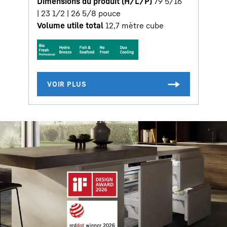
Dimensions du produit (H/L/P)
79 5/16
| 23 1/2 | 26 5/8
pouce
Volume utile total
12,7
mètre cube