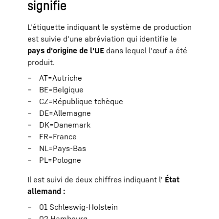
signifie
L'étiquette indiquant le système de production
est suivie d'une abréviation qui identifie le
pays d'origine de l'UE
dans lequel l'œuf a été
produit.
AT=Autriche
BE=Belgique
CZ=République tchèque
DE=Allemagne
DK=Danemark
FR=France
NL=Pays-Bas
PL=Pologne
Il est suivi de deux chiffres indiquant l'
État
allemand :
01 Schleswig-Holstein
02 Hambourg