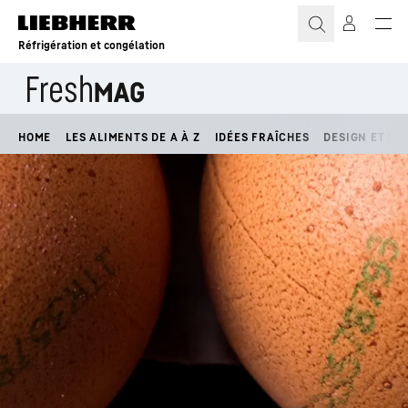
Réfrigération et congélation
HOME
LES ALIMENTS DE A À Z
IDÉES FRAÎCHES
DESIGN ET STY