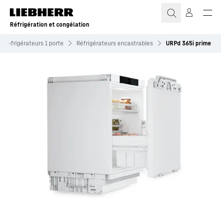
Réfrigération et congélation
Réfrigérateurs 1 porte
Réfrigérateurs encastrables
URPd 365i prime