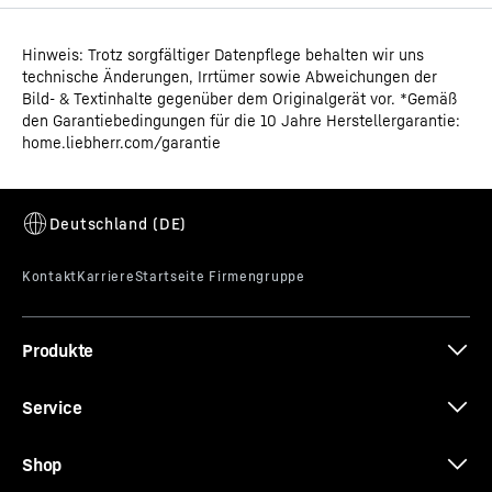
Hinweis: Trotz sorgfältiger Datenpflege behalten wir uns
Gebrauchsanweisung
technische Änderungen, Irrtümer sowie Abweichungen der
Produktgruppe
Laborgefriergerät mit
Bild- & Textinhalte gegenüber dem Originalgerät vor. *Gemäß
statischer Kühlung
den Garantiebedingungen für die 10 Jahre Herstellergarantie:
home.liebherr.com/garantie
Klassifizierung
Performance
Alarm-Relais
GTIN
Maßskizze
9005382268278
Im Fall eines Alarms wird sofort die zuständige Zentrale
informiert, meist durch Anbindung an die
Vertriebsartikelnummer
994870151
Gebäudeleittechnik. Im Vorfeld können Sie festlegen,
welche Alarme weitergeleitet werden sollen, wie lange
Produkte
die Weiterleitung aktiv bleibt und ob nach der
Alarmquittierung eine Erinnerung erfolgen soll. So
Datenblatt
Service
können Sie bei kritischen Situationen sofort reagieren.
Shop