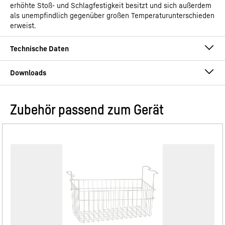
erhöhte Stoß- und Schlagfestigkeit besitzt und sich außerdem
als unempfindlich gegenüber großen Temperaturunterschieden
erweist.
Zubehör passend zum Gerät
Gebrauchsanweisung
Produktgruppe
Eiscreme-Gefriertruhe
Ausgabekanäle
GTIN
9550000027879
Vertriebsartikelnummer
Datenblatt
993114351