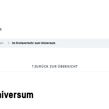
R
gen
Im Kreisverkehr zum Universum
niversum