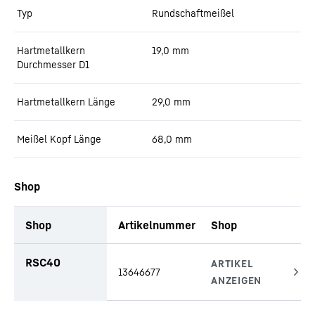
Typ
Rundschaftmeißel
Hartmetallkern
19,0
mm
Durchmesser D1
Hartmetallkern Länge
29,0
mm
Meißel Kopf Länge
68,0
mm
Shop
Shop
Artikelnummer
Shop
Tabellarische Liste von Anbauteilen mit Anfragefunktion (TBD)
RSC40
13646677