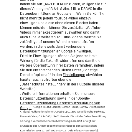
Indem Sie auf „AKZEPTIEREN“ klicken, willigen Sie für
dieses Video gemäß Art. 6 Abs. 1 lit. a DSGVO in die
Datenübermittlung an Google ein. Wenn Sie künftig
nicht mehr zu jedem YouTube-Video einzeln
einwilligen und diese ohne diesen Blocker laden
können möchten, können Sie zusätzlich „YouTube-
Videos immer akzeptieren“ auswählen und damit
auch für alle weiteren YouTube-Videos, welche Sie
zukünftig auf unserer Website noch aufrufen
werden, in die jeweils damit verbundenen
Datenübermittlungen an Google einwilligen.
Erteilte Einwilligungen können Sie jederzeit mit
Wirkung für die Zukunft widerrufen und damit die
weitere Übermittlung Ihrer Daten verhindern, indem
Sie den entsprechenden Dienst unter „Sonstige
Dienste (optional)“ in den
Einstellungen
abwählen
(später auch aufrufbar über die
„Datenschutzeinstellungen“ in der Fußzeile unserer
Website ).
. Weitere Informationen erhalten Sie in unserer
Datenschutzerklärung
sowie in der
Google-
Datenschutzerklärung.Datenschutzerklärung von
*Google Ireland Limited, Gordon House, Barrow Street, Dublin
Google
.
4, Irland; Mutterunternehmen: Google LLC, 1600 Amphitheatre Parkway,
Mountain View, CA 94043, USA
** Hinweis: Die mit der Datenübermittlung
an Google verbundene Datenübermittlung in die USA erfolgt auf
Grundlage des Angemessenheitsbeschlusses der Europäischen
Kommission vom 10. Juli 2023 (EU-U.S. Data Privacy Framework).