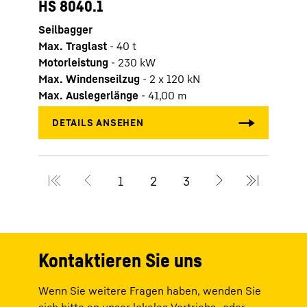
HS 8040.1
HS 
Seilbagger
Seilb
Max. Traglast
-
40
t
Max. 
Motorleistung
-
230
kW
Motor
Max. Windenseilzug
-
2 x 120 kN
Max.
Max. Auslegerlänge
-
41,00
m
Max.
Kontaktieren Sie uns
Wenn Sie weitere Fragen haben, wenden Sie