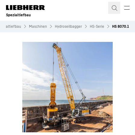
Zum Inhalt springen
Spezialtiefbau
pezialtiefbau
Maschinen
Hydroseilbagger
HS-Serie
HS 8070.1