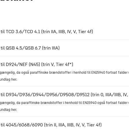
l TCD 3.6/TCD 4.1 (trin IIA, IIIB, IV, V, Tier 4f)
il QSB 4.5/QSB 6.7 (trin IIIA)
il D924/NEF (N45) (trin V, Tier 4f*)
lgængelig, da også paraffinske brændstoffer i henhold til EN15940 fortsat falde
ndlag her.
til D934/D936/D944/D956/D9508/D9512 (trin 0, IIIA/IIIB, IV, V
lgængelig, da paraffinske brændstoffer i henhold til EN15940 også fortsat falde
ndlag her.
l 4045/6068/6090 (trin II, IIIA, IIIB, IV, V, Tier 4f)