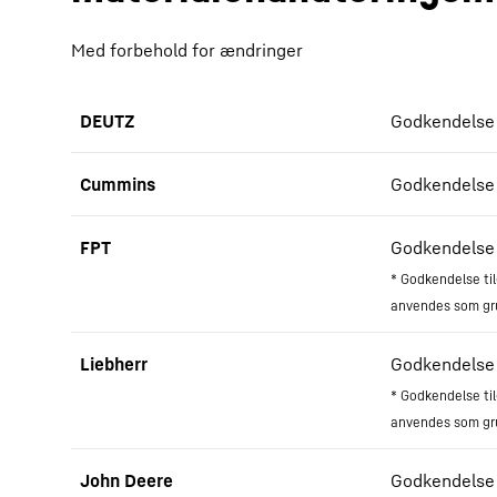
Med forbehold for ændringer
DEUTZ
Godkendelse ti
Cummins
Godkendelse t
FPT
Godkendelse t
* Godkendelse ti
anvendes som gru
Liebherr
Godkendelse 
* Godkendelse ti
anvendes som gru
John Deere
Godkendelse ti