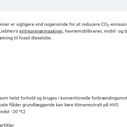
kiner er vigtigere end nogensinde for at reducere CO
-emissio
2
 Liebherrs
entreprenørmaskiner
, havnemobilkraner, mobil- og 
tning til fossil dieselolie.
t som helst forhold og bruges i konventionelle forbrændingsmo
lobale flåder grundlæggende kan køre klimaneutralt på HVO
ndst -20 °C)
artikler