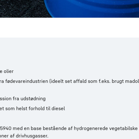
 olier
ra fødevareindustrien (ideelt set affald som f.eks. brugt madol
ssion fra udstødning
et som helst forhold til diesel
5940 med en base bestående af hydrogenerede vegetabilske o
oner af drivhusgasser.