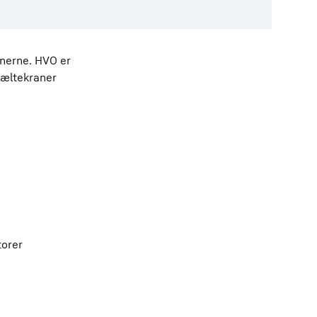
nerne. HVO er
bæltekraner
torer