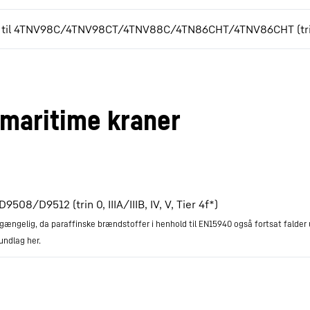
til 4TNV98C/4TNV98CT/4TNV88C/4TN86CHT/4TNV86CHT (trin IIIA
maritime kraner
08/D9512 (trin 0, IIIA/IIIB, IV, V, Tier 4f*)
lgængelig, da paraffinske brændstoffer i henhold til EN15940 også fortsat falde
ndlag her.