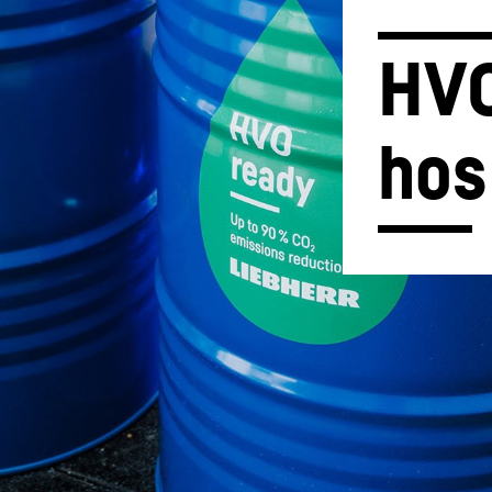
HVO
hos
Karrierer hos Liebherr