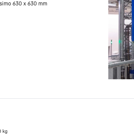
simo 630 x 630 mm
Carriera in Liebherr
0
kg