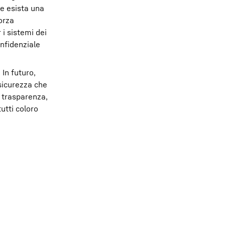
he esista una
forza
i sistemi dei
onfidenziale
In futuro,
sicurezza che
a trasparenza,
utti coloro