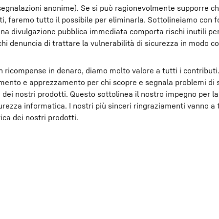
e segnalazioni anonime). Se si può ragionevolmente supporre c
tti, faremo tutto il possibile per eliminarla. Sottolineiamo con 
na divulgazione pubblica immediata comporta rischi inutili per 
hi denuncia di trattare la vulnerabilità di sicurezza in modo c
compense in denaro, diamo molto valore a tutti i contributi. 
imento e apprezzamento per chi scopre e segnala problemi di 
dei nostri prodotti. Questo sottolinea il nostro impegno per l
rezza informatica. I nostri più sinceri ringraziamenti vanno a t
ca dei nostri prodotti.