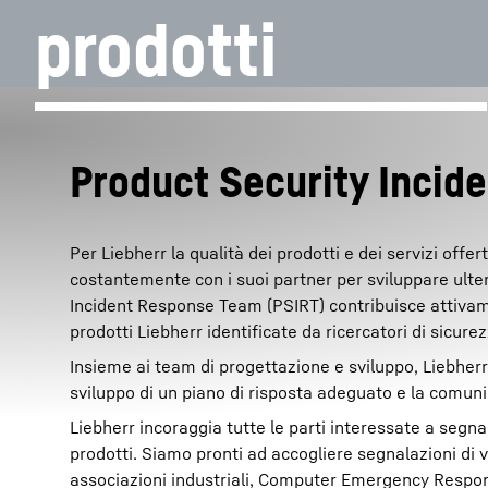
prodotti
Product Security Inci
Maggiori informazioni sulla società
Per Liebherr la qualità dei prodotti e dei servizi off
costantemente con i suoi partner per sviluppare ulteri
Incident Response Team (PSIRT) contribuisce attivamen
prodotti Liebherr identificate da ricercatori di sicurezz
Insieme ai team di progettazione e sviluppo, Liebherr 
sviluppo di un piano di risposta adeguato e la comun
Liebherr incoraggia tutte le parti interessate a segna
prodotti. Siamo pronti ad accogliere segnalazioni di v
associazioni industriali, Computer Emergency Respons