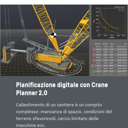
Pianificazione digitale con Crane
Il sistema di posizionamento
Planner 2.0
LIPOS® di Liebherr per macchine
per fondazioni
L’allestimento di un cantiere è un compito
complesso: mancanza di spazio, condizioni del
I macchinari per fondazioni speciali di Liebherr
terreno sfavorevoli, carico limitato delle
dotati di sistemi LIPOS creano i requisiti
macchine ecc.
ottimali per la massima precisione nelle fasi