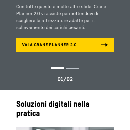
di posizionamento ed esecuzione di attività di
Con tutte queste e molte altre sfide, Crane
perforazione e palificazione.
Planner 2.0 vi assiste permettendovi di
scegliere le attrezzature adatte per il
sollevamento dei carichi pesanti.
Soluzioni digitali nella
pratica