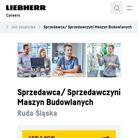
Skip to content
Careers
rs
Job vacancies
Sprzedawca/ Sprzedawczyni Maszyn Budowlanych
Sprzedawca/ Sprzedawczyni
Maszyn Budowlanych
Ruda Śląska