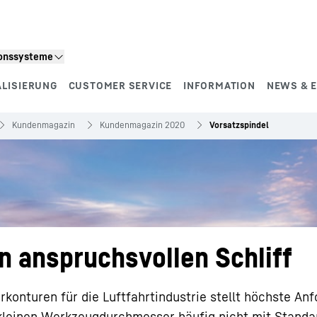
ionssysteme
ALISIERUNG
CUSTOMER SERVICE
INFORMATION
NEWS & 
Kundenmagazin
Kundenmagazin 2020
Vorsatzspindel
n anspruchsvollen Schliff
konturen für die Luftfahrtindustrie stellt höchste An
kleinen Werkzeugdurchmesser häufig nicht mit Standa