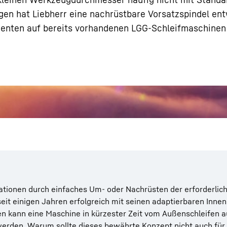
en hat Liebherr eine nachrüstbare Vorsatzspindel ent
nten auf bereits vorhandenen LGG-Schleifmaschinen 
Karriere bei Liebherr
kationen durch einfaches Um- oder Nachrüsten der erforderlic
eit einigen Jahren erfolgreich mit seinen adaptierbaren Inne
 kann eine Maschine in kürzester Zeit vom Außenschleifen a
erden. Warum sollte dieses bewährte Konzept nicht auch für