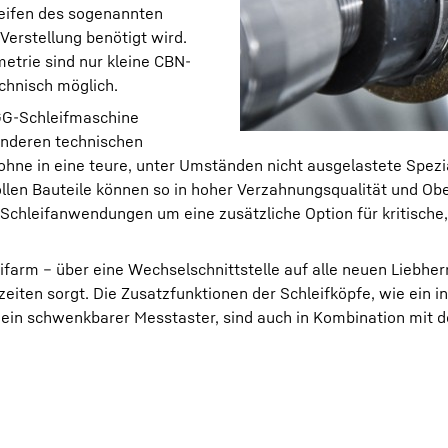
leifen des sogenannten
Verstellung benötigt wird.
etrie sind nur kleine CBN-
echnisch möglich.
LGG-Schleifmaschine
onderen technischen
 ohne in eine teure, unter Umständen nicht ausgelastete Spez
llen Bauteile können so in hoher Verzahnungsqualität und Ob
chleifanwendungen um eine zusätzliche Option für kritische,
ifarm – über eine Wechselschnittstelle auf alle neuen Liebher
iten sorgt. Die Zusatzfunktionen der Schleifköpfe, wie ein i
 ein schwenkbarer Messtaster, sind auch in Kombination mit d