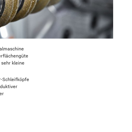
ialmaschine
erflächengüte
 sehr kleine
r-Schleifköpfe
nduktiver
er