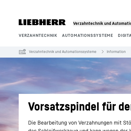
Zum Inhalt springen
Verzahntechnik und Automat
VERZAHNTECHNIK
AUTOMATIONSSYSTEME
DIGIT
Produktsegmente
Verzahntechnik und Automationssysteme
Information
Vorsatzspindel für de
Die Bearbeitung von Verzahnungen mit Stör
das Schleifwerkzeug und kann wegen der 