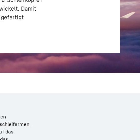
wickelt. Damit
gefertigt
hen
nschleifarmen.
uf das
 das