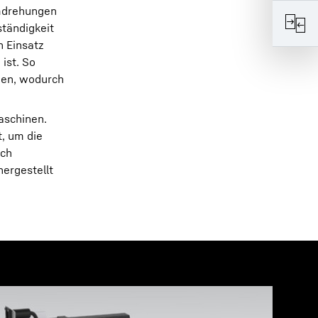
Umdrehungen
tändigkeit
n Einsatz
ist. So
den, wodurch
aschinen.
t, um die
sch
ergestellt