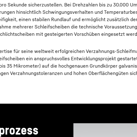
pro Sekunde sicherzustellen. Bei Drehzahlen bis zu 30.000 
erungen hinsichtlich Schwingungsverhalten und Temperaturbes
eifigkeit, einen stabilen Rundlauf und ermöglicht zusätzlich de
fnahme mehrerer Schleifscheiben die technische Voraussetzung 
chlichtscheiben mit gesteigerten Vorschüben eingesetzt wer
ertise für seine weltweit erfolgreichen Verzahnungs-Schleifm
eifscheiben ein anspruchsvolles Entwicklungsprojekt gestarte
bis 35 Mikrometer) auf die hochgenauen Grundkörper galvani
engen Verzahnungstoleranzen und hohen Oberflächengüten sich
prozess